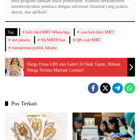
serta program bantuan sosial pemerintah. Kasmini berkomitmen
memberdayakan pembaca dengan informasi finansial yang praktis,
akurat, dan aplikatif.
Tag:
beli tiket MRT WhatsApp
cara beli tiket MRT
mrt jakarta
MyMRTJChat
QR code MRT
transportasi publik Jakarta
Harga Emas UBS dan Galeri 24 Naik Tajam, Ribuan
Warga Terima Manfaat Coretax!
Pos Terkait