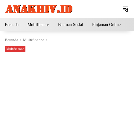
Langsung
ke
konten
Beranda
Multifinance
Bantuan Sosial
Pinjaman Online
Pe
Beranda
Multifinance
Multifinance