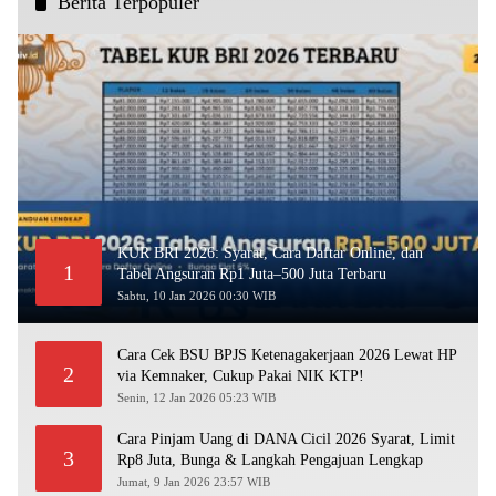
Berita Terpopuler
KUR BRI 2026: Syarat, Cara Daftar Online, dan
1
Tabel Angsuran Rp1 Juta–500 Juta Terbaru
Sabtu, 10 Jan 2026 00:30 WIB
Cara Cek BSU BPJS Ketenagakerjaan 2026 Lewat HP
2
via Kemnaker, Cukup Pakai NIK KTP!
Senin, 12 Jan 2026 05:23 WIB
Cara Pinjam Uang di DANA Cicil 2026 Syarat, Limit
3
Rp8 Juta, Bunga & Langkah Pengajuan Lengkap
Jumat, 9 Jan 2026 23:57 WIB