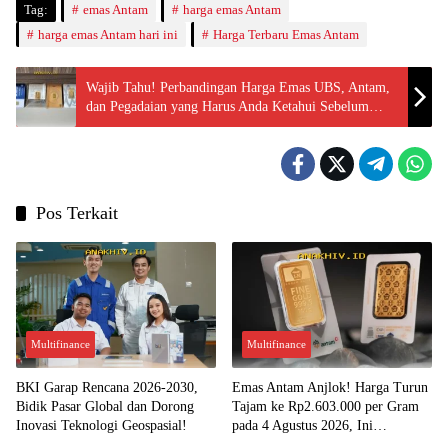
Tag:
emas Antam
harga emas Antam
harga emas Antam hari ini
Harga Terbaru Emas Antam
Wajib Tahu! Perbandingan Harga Emas UBS, Antam,
dan Pegadaian yang Harus Anda Ketahui Sebelum
Investasi!
Pos Terkait
Multifinance
Multifinance
BKI Garap Rencana 2026-2030,
Emas Antam Anjlok! Harga Turun
Bidik Pasar Global dan Dorong
Tajam ke Rp2.603.000 per Gram
Inovasi Teknologi Geospasial!
pada 4 Agustus 2026, Ini
Kesempatan Emas untuk Investasi?