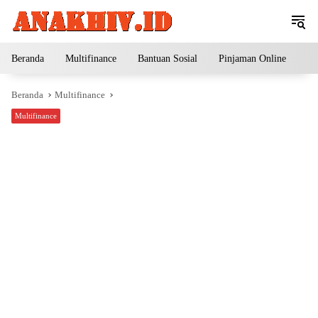
Langsung
ke
konten
Beranda
Multifinance
Bantuan Sosial
Pinjaman Online
Pe
Beranda
Multifinance
Multifinance