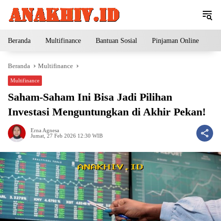
Langsung
ke
konten
Beranda
Multifinance
Bantuan Sosial
Pinjaman Online
Pe
Beranda
Multifinance
Multifinance
Saham-Saham Ini Bisa Jadi Pilihan
Investasi Menguntungkan di Akhir Pekan!
Erna Agnesa
Jumat, 27 Feb 2026 12:30 WIB