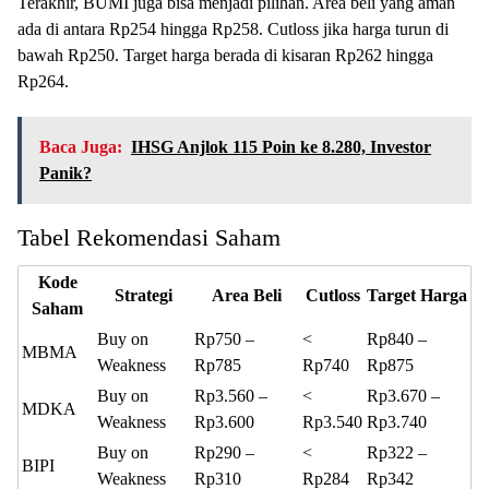
Terakhir, BUMI juga bisa menjadi pilihan. Area beli yang aman
ada di antara Rp254 hingga Rp258. Cutloss jika harga turun di
bawah Rp250. Target harga berada di kisaran Rp262 hingga
Rp264.
Baca Juga:
IHSG Anjlok 115 Poin ke 8.280, Investor
Panik?
Tabel Rekomendasi Saham
Kode
Strategi
Area Beli
Cutloss
Target Harga
Saham
Buy on
Rp750 –
<
Rp840 –
MBMA
Weakness
Rp785
Rp740
Rp875
Buy on
Rp3.560 –
<
Rp3.670 –
MDKA
Weakness
Rp3.600
Rp3.540
Rp3.740
Buy on
Rp290 –
<
Rp322 –
BIPI
Weakness
Rp310
Rp284
Rp342