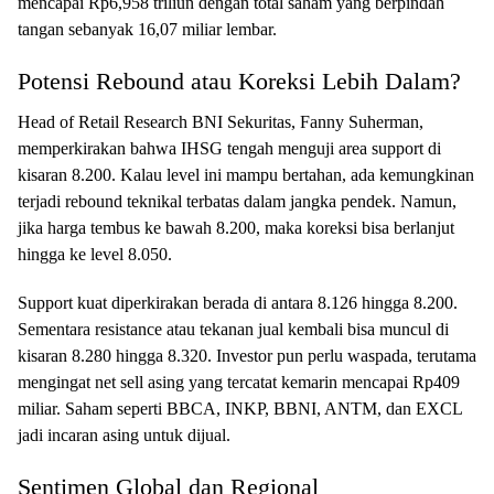
mencapai Rp6,958 triliun dengan total saham yang berpindah
tangan sebanyak 16,07 miliar lembar.
Potensi Rebound atau Koreksi Lebih Dalam?
Head of Retail Research BNI Sekuritas, Fanny Suherman,
memperkirakan bahwa IHSG tengah menguji area support di
kisaran 8.200. Kalau level ini mampu bertahan, ada kemungkinan
terjadi rebound teknikal terbatas dalam jangka pendek. Namun,
jika harga tembus ke bawah 8.200, maka koreksi bisa berlanjut
hingga ke level 8.050.
Support kuat diperkirakan berada di antara 8.126 hingga 8.200.
Sementara resistance atau tekanan jual kembali bisa muncul di
kisaran 8.280 hingga 8.320. Investor pun perlu waspada, terutama
mengingat net sell asing yang tercatat kemarin mencapai Rp409
miliar. Saham seperti BBCA, INKP, BBNI, ANTM, dan EXCL
jadi incaran asing untuk dijual.
Sentimen Global dan Regional