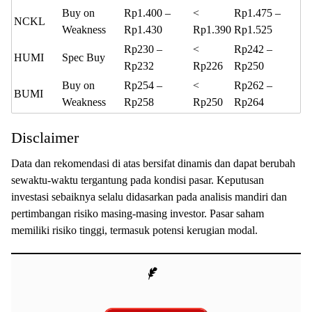
Buy on
Rp1.400 –
<
Rp1.475 –
NCKL
Weakness
Rp1.430
Rp1.390
Rp1.525
Rp230 –
<
Rp242 –
HUMI
Spec Buy
Rp232
Rp226
Rp250
Buy on
Rp254 –
<
Rp262 –
BUMI
Weakness
Rp258
Rp250
Rp264
Disclaimer
Data dan rekomendasi di atas bersifat dinamis dan dapat berubah
sewaktu-waktu tergantung pada kondisi pasar. Keputusan
investasi sebaiknya selalu didasarkan pada analisis mandiri dan
pertimbangan risiko masing-masing investor. Pasar saham
memiliki risiko tinggi, termasuk potensi kerugian modal.