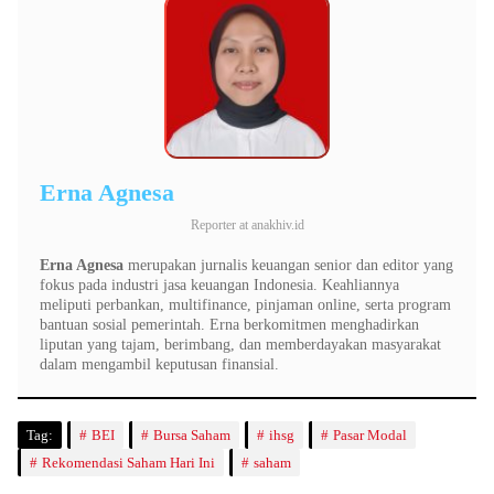
Erna Agnesa
Reporter
at
anakhiv.id
Erna Agnesa
merupakan jurnalis keuangan senior dan editor yang
fokus pada industri jasa keuangan Indonesia. Keahliannya
meliputi perbankan, multifinance, pinjaman online, serta program
bantuan sosial pemerintah. Erna berkomitmen menghadirkan
liputan yang tajam, berimbang, dan memberdayakan masyarakat
dalam mengambil keputusan finansial.
Tag:
BEI
Bursa Saham
ihsg
Pasar Modal
Rekomendasi Saham Hari Ini
saham