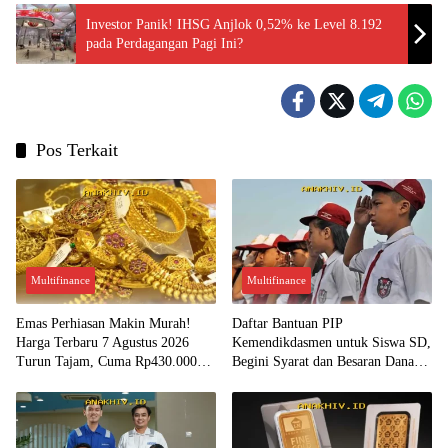
Investor Panik! IHSG Anjlok 0,52% ke Level 8.192
pada Perdagangan Pagi Ini?
Pos Terkait
Multifinance
Multifinance
Emas Perhiasan Makin Murah!
Daftar Bantuan PIP
Harga Terbaru 7 Agustus 2026
Kemendikdasmen untuk Siswa SD,
Turun Tajam, Cuma Rp430.000
Begini Syarat dan Besaran Dana
per Gram?
yang Diterima!