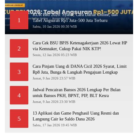
KUR BRI 2026: Syarat, Cara Daftar Online, dan
1
Tabel Angsuran Rp1 Juta–500 Juta Terbaru
Sabtu, 10 Jan 2026 00:30 WIB
Cara Cek BSU BPJS Ketenagakerjaan 2026 Lewat HP
2
via Kemnaker, Cukup Pakai NIK KTP!
Senin, 12 Jan 2026 05:23 WIB
Cara Pinjam Uang di DANA Cicil 2026 Syarat, Limit
3
Rp8 Juta, Bunga & Langkah Pengajuan Lengkap
Jumat, 9 Jan 2026 23:57 WIB
Jadwal Pencairan Bansos 2026 Lengkap Per Bulan
4
untuk Bansos PKH, BPNT, PIP, BLT Kesra
Jumat, 9 Jan 2026 23:30 WIB
13 Aplikasi dan Game Penghasil Uang Resmi dan
5
Langsung Cair ke Saldo Dana 2026
Sabtu, 17 Jan 2026 19:45 WIB