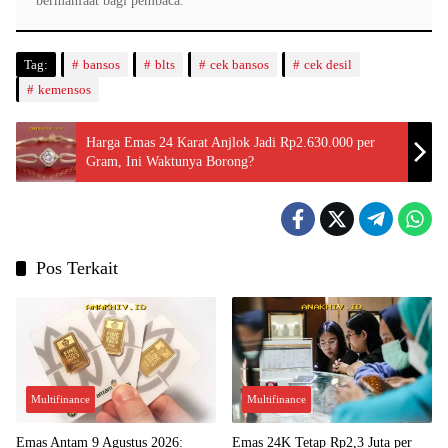
bermanfaat bagi pembaca.
Tag:
bansos
blts
cek bansos
cek desil
kemensos
Harga Emas 24 Karat Anjlok Jadi Rp2.630.000 per
Gram, Ini Waktunya Borong?
Pos Terkait
Multifinance
Multifinance
Emas Antam 9 Agustus 2026:
Emas 24K Tetap Rp2,3 Juta per