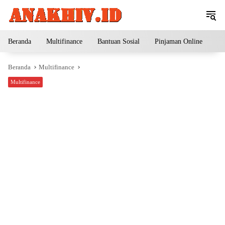
Langsung
ke
konten
Beranda
Multifinance
Bantuan Sosial
Pinjaman Online
Pe
Beranda
Multifinance
Multifinance