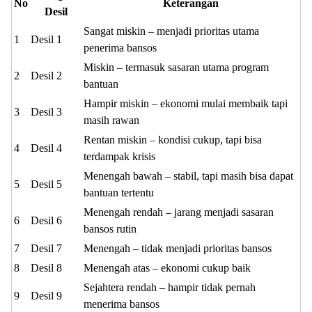
No
Keterangan
Desil
Sangat miskin – menjadi prioritas utama
1
Desil 1
penerima bansos
Miskin – termasuk sasaran utama program
2
Desil 2
bantuan
Hampir miskin – ekonomi mulai membaik tapi
3
Desil 3
masih rawan
Rentan miskin – kondisi cukup, tapi bisa
4
Desil 4
terdampak krisis
Menengah bawah – stabil, tapi masih bisa dapat
5
Desil 5
bantuan tertentu
Menengah rendah – jarang menjadi sasaran
6
Desil 6
bansos rutin
7
Desil 7
Menengah – tidak menjadi prioritas bansos
8
Desil 8
Menengah atas – ekonomi cukup baik
Sejahtera rendah – hampir tidak pernah
9
Desil 9
menerima bansos