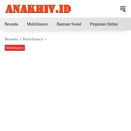
Langsung
ke
konten
Beranda
Multifinance
Bantuan Sosial
Pinjaman Online
Pe
Beranda
Multifinance
Multifinance