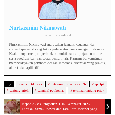
Nurkasmini Nikmawati
Reporter
at
anakhiv.id
Nurkasmini Nikmawati
merupakan jurnalis keuangan dan
content specialist yang fokus pada sektor jasa keuangan Indonesia.
Keahliannya meliputi perbankan, multifinance, pinjaman online,
serta program bantuan sosial pemerintah. Kasmini berkomitmen
memberdayakan pembaca dengan informasi finansial yang praktis,
akurat, dan aplikatif.
Tag:
arus petikemas
data arus petikemas 2026
ipc tpk
tanjung priok
terminal petikemas
terminal tanjung priok
Kapan Akses Pengaduan THR Kemnaker 2026
Dibuka? Simak Jadwal dan Tata Cara Melapor yang
Mudah!