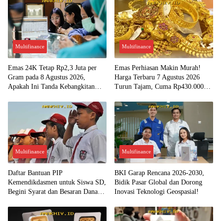
Multifinance
Multifinance
Emas 24K Tetap Rp2,3 Juta per
Emas Perhiasan Makin Murah!
Gram pada 8 Agustus 2026,
Harga Terbaru 7 Agustus 2026
Apakah Ini Tanda Kebangkitan
Turun Tajam, Cuma Rp430.000
Investasi Emas?
per Gram?
Multifinance
Multifinance
Daftar Bantuan PIP
BKI Garap Rencana 2026-2030,
Kemendikdasmen untuk Siswa SD,
Bidik Pasar Global dan Dorong
Begini Syarat dan Besaran Dana
Inovasi Teknologi Geospasial!
yang Diterima!