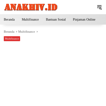
Langsung
ke
konten
Beranda
Multifinance
Bantuan Sosial
Pinjaman Online
Pe
Beranda
Multifinance
Multifinance