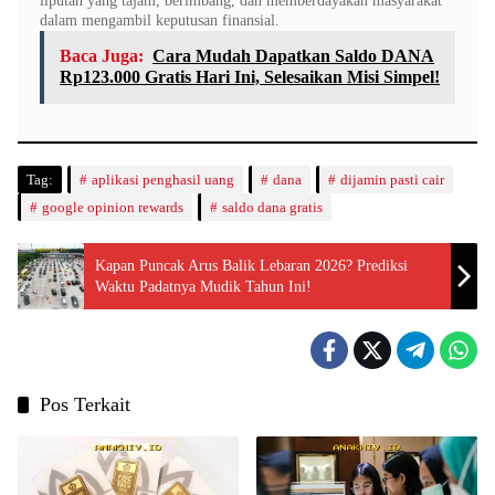
liputan yang tajam, berimbang, dan memberdayakan masyarakat
dalam mengambil keputusan finansial.
Baca Juga:
Cara Mudah Dapatkan Saldo DANA
Rp123.000 Gratis Hari Ini, Selesaikan Misi Simpel!
Tag:
aplikasi penghasil uang
dana
dijamin pasti cair
google opinion rewards
saldo dana gratis
Kapan Puncak Arus Balik Lebaran 2026? Prediksi
Waktu Padatnya Mudik Tahun Ini!
Pos Terkait