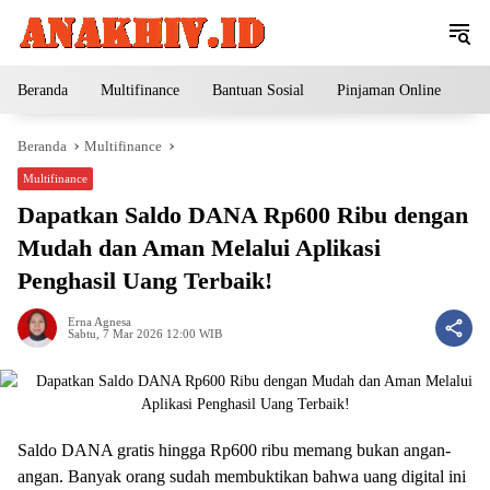
Langsung
ke
konten
Beranda
Multifinance
Bantuan Sosial
Pinjaman Online
Pe
Beranda
Multifinance
Multifinance
Dapatkan Saldo DANA Rp600 Ribu dengan
Mudah dan Aman Melalui Aplikasi
Penghasil Uang Terbaik!
Erna Agnesa
Sabtu, 7 Mar 2026 12:00 WIB
Saldo DANA gratis hingga Rp600 ribu memang bukan angan-
angan. Banyak orang sudah membuktikan bahwa uang digital ini