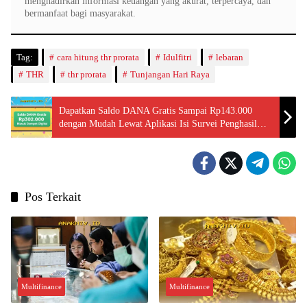
menghadirkan informasi keuangan yang akurat, terpercaya, dan
bermanfaat bagi masyarakat.
Tag:
cara hitung thr prorata
Idulfitri
lebaran
THR
thr prorata
Tunjangan Hari Raya
Dapatkan Saldo DANA Gratis Sampai Rp143.000
dengan Mudah Lewat Aplikasi Isi Survei Penghasil
Uang!
Pos Terkait
Multifinance
Multifinance