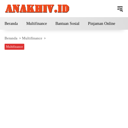
Langsung
ke
konten
Beranda
Multifinance
Bantuan Sosial
Pinjaman Online
Pe
Beranda
Multifinance
Multifinance