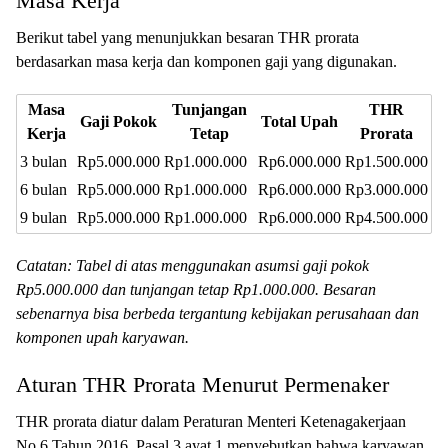
Masa Kerja
Berikut tabel yang menunjukkan besaran THR prorata
berdasarkan masa kerja dan komponen gaji yang digunakan.
Masa
Tunjangan
THR
Gaji Pokok
Total Upah
Kerja
Tetap
Prorata
3 bulan
Rp5.000.000
Rp1.000.000
Rp6.000.000
Rp1.500.000
6 bulan
Rp5.000.000
Rp1.000.000
Rp6.000.000
Rp3.000.000
9 bulan
Rp5.000.000
Rp1.000.000
Rp6.000.000
Rp4.500.000
Catatan: Tabel di atas menggunakan asumsi gaji pokok
Rp5.000.000 dan tunjangan tetap Rp1.000.000. Besaran
sebenarnya bisa berbeda tergantung kebijakan perusahaan dan
komponen upah karyawan.
Aturan THR Prorata Menurut Permenaker
THR prorata diatur dalam Peraturan Menteri Ketenagakerjaan
No.6 Tahun 2016. Pasal 3 ayat 1 menyebutkan bahwa karyawan