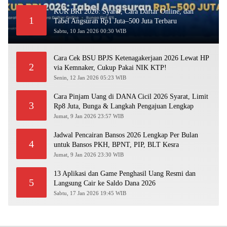
KUR BRI 2026: Syarat, Cara Daftar Online, dan
1
Tabel Angsuran Rp1 Juta–500 Juta Terbaru
Sabtu, 10 Jan 2026 00:30 WIB
Cara Cek BSU BPJS Ketenagakerjaan 2026 Lewat HP
2
via Kemnaker, Cukup Pakai NIK KTP!
Senin, 12 Jan 2026 05:23 WIB
Cara Pinjam Uang di DANA Cicil 2026 Syarat, Limit
3
Rp8 Juta, Bunga & Langkah Pengajuan Lengkap
Jumat, 9 Jan 2026 23:57 WIB
Jadwal Pencairan Bansos 2026 Lengkap Per Bulan
4
untuk Bansos PKH, BPNT, PIP, BLT Kesra
Jumat, 9 Jan 2026 23:30 WIB
13 Aplikasi dan Game Penghasil Uang Resmi dan
5
Langsung Cair ke Saldo Dana 2026
Sabtu, 17 Jan 2026 19:45 WIB