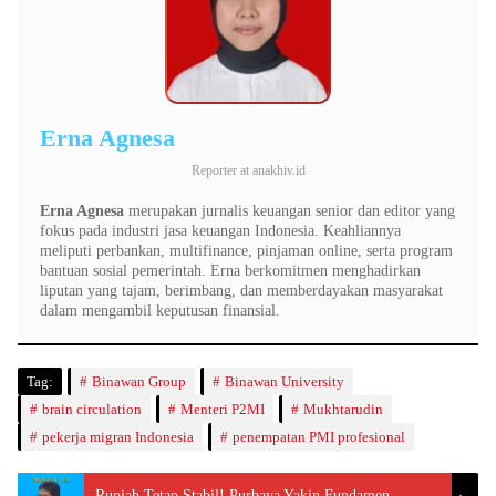
Erna Agnesa
Reporter
at
anakhiv.id
Erna Agnesa
merupakan jurnalis keuangan senior dan editor yang
fokus pada industri jasa keuangan Indonesia. Keahliannya
meliputi perbankan, multifinance, pinjaman online, serta program
bantuan sosial pemerintah. Erna berkomitmen menghadirkan
liputan yang tajam, berimbang, dan memberdayakan masyarakat
dalam mengambil keputusan finansial.
Tag:
Binawan Group
Binawan University
brain circulation
Menteri P2MI
Mukhtarudin
pekerja migran Indonesia
penempatan PMI profesional
Rupiah Tetap Stabil! Purbaya Yakin Fundamen