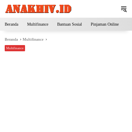
Langsung
ke
konten
Beranda
Multifinance
Bantuan Sosial
Pinjaman Online
Pe
Beranda
Multifinance
Multifinance