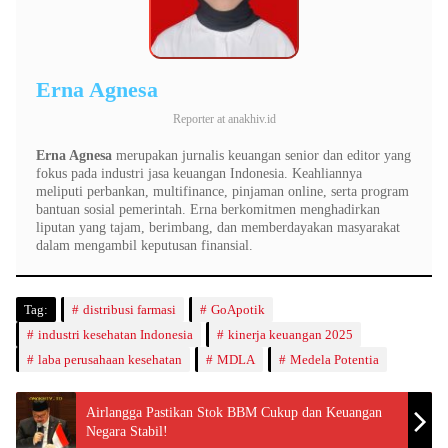
Erna Agnesa
Reporter
at
anakhiv.id
Erna Agnesa
merupakan jurnalis keuangan senior dan editor yang
fokus pada industri jasa keuangan Indonesia. Keahliannya
meliputi perbankan, multifinance, pinjaman online, serta program
bantuan sosial pemerintah. Erna berkomitmen menghadirkan
liputan yang tajam, berimbang, dan memberdayakan masyarakat
dalam mengambil keputusan finansial.
Tag:
distribusi farmasi
GoApotik
industri kesehatan Indonesia
kinerja keuangan 2025
laba perusahaan kesehatan
MDLA
Medela Potentia
Airlangga Pastikan Stok BBM Cukup dan Keuangan
Negara Stabil!