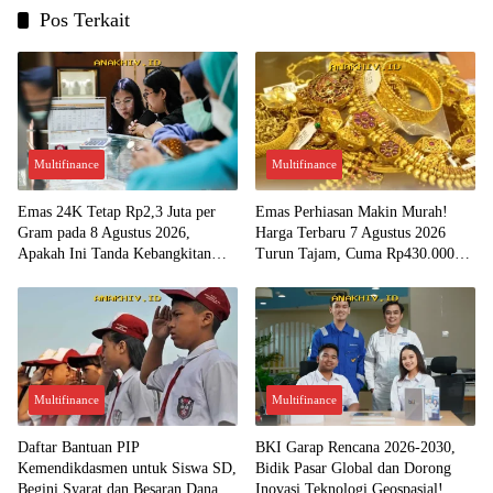
Pos Terkait
Multifinance
Multifinance
Emas 24K Tetap Rp2,3 Juta per
Emas Perhiasan Makin Murah!
Gram pada 8 Agustus 2026,
Harga Terbaru 7 Agustus 2026
Apakah Ini Tanda Kebangkitan
Turun Tajam, Cuma Rp430.000
Investasi Emas?
per Gram?
Multifinance
Multifinance
Daftar Bantuan PIP
BKI Garap Rencana 2026-2030,
Kemendikdasmen untuk Siswa SD,
Bidik Pasar Global dan Dorong
Begini Syarat dan Besaran Dana
Inovasi Teknologi Geospasial!