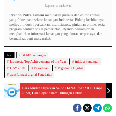
Reporter
at
anakhiv.id
Ryando Putra Jameni
merupakan jurnalis dan editor konten
yang fokus pada sektor keuangan Indonesia. Bidang keahliannya
meliputi industri perbankan, multifinance, pinjaman online, serta
program bantuan sosial pemerintah. Ryando berkomitmen
menghadirkan informasi keuangan yang akurat, terpercaya, dan
bermanfaat bagi masyarakat.
Tag:
BUMN keuangan
Indonesia Top Achievements of the Year
inklusi keuangan
ITAY 2026
Pegadaian
Pegadaian Digital
transformasi digital Pegadaian
Cara Mudah Dapatkan Saldo DANA Rp422.000 Tanpa
Ribet, Cair Cepat dalam Hitungan Detik!