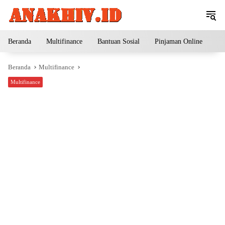
Langsung
ke
konten
Beranda
Multifinance
Bantuan Sosial
Pinjaman Online
Pe
Beranda
Multifinance
Multifinance