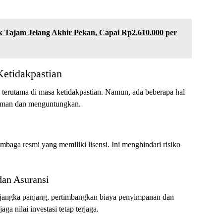
 Tajam Jelang Akhir Pekan, Capai Rp2.610.000 per
Ketidakpastian
, terutama di masa ketidakpastian. Namun, ada beberapa hal
h aman dan menguntungkan.
mbaga resmi yang memiliki lisensi. Ini menghindari risiko
dan Asuransi
 jangka panjang, pertimbangkan biaya penyimpanan dan
ga nilai investasi tetap terjaga.