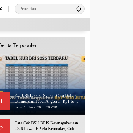
26
Berita Terpopuler
KUR BRI 2026: Syarat, Cara Daftar
1
Online, dan Tabel Angsuran Rp1 Juta–
500 Juta Terbaru
Sabtu, 10 Jan 2026 00:30 WIB
Cara Cek BSU BPJS Ketenagakerjaan
2
2026 Lewat HP via Kemnaker, Cukup