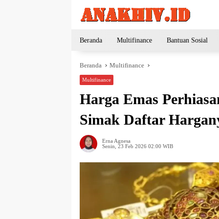
Langsung
ke
konten
Beranda
Multifinance
Bantuan Sosial
Beranda
Multifinance
Multifinance
Harga Emas Perhiasan
Simak Daftar Hargan
Erna Agnesa
Senin, 23 Feb 2026 02:00 WIB