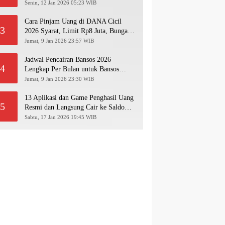
Pakai NIK KTP!
Senin, 12 Jan 2026 05:23 WIB
Cara Pinjam Uang di DANA Cicil
3
2026 Syarat, Limit Rp8 Juta, Bunga &
Langkah Pengajuan Lengkap
Jumat, 9 Jan 2026 23:57 WIB
Jadwal Pencairan Bansos 2026
4
Lengkap Per Bulan untuk Bansos
PKH, BPNT, PIP, BLT Kesra
Jumat, 9 Jan 2026 23:30 WIB
13 Aplikasi dan Game Penghasil Uang
5
Resmi dan Langsung Cair ke Saldo
Dana 2026
Sabtu, 17 Jan 2026 19:45 WIB