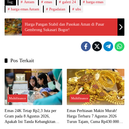
Tag:
Antam
emas
galeri 24
harga emas
harga emas Antam
Pegadaian
ubs
Harga Pangan Stabil dan Pasokan Aman di Pasar
Gembrong Sukasari Bogor!
Pos Terkait
Multifinance
Multifinance
Emas 24K Tetap Rp2,3 Juta per
Emas Perhiasan Makin Murah!
Gram pada 8 Agustus 2026,
Harga Terbaru 7 Agustus 2026
Apakah Ini Tanda Kebangkitan
Turun Tajam, Cuma Rp430.000
Investasi Emas?
per Gram?