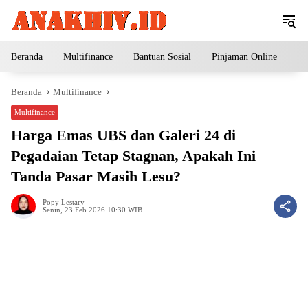
Langsung
ke
konten
Beranda
Multifinance
Bantuan Sosial
Pinjaman Online
Pe
Beranda
Multifinance
Multifinance
Harga Emas UBS dan Galeri 24 di
Pegadaian Tetap Stagnan, Apakah Ini
Tanda Pasar Masih Lesu?
Popy Lestary
Senin, 23 Feb 2026 10:30 WIB