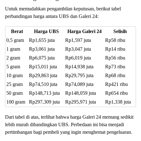
Untuk memudahkan pengambilan keputusan, berikut tabel
perbandingan harga antara UBS dan Galeri 24:
Berat
Harga UBS
Harga Galeri 24
Selisih
0,5 gram
Rp1,655 juta
Rp1,597 juta
Rp58 ribu
1 gram
Rp3,061 juta
Rp3,047 juta
Rp14 ribu
2 gram
Rp6,075 juta
Rp6,019 juta
Rp56 ribu
5 gram
Rp15,011 juta
Rp14,938 juta
Rp73 ribu
10 gram
Rp29,863 juta
Rp29,795 juta
Rp68 ribu
25 gram
Rp74,510 juta
Rp74,089 juta
Rp421 ribu
50 gram
Rp148,713 juta
Rp148,059 juta
Rp654 ribu
100 gram
Rp297,309 juta
Rp295,971 juta
Rp1,338 juta
Dari tabel di atas, terlihat bahwa harga Galeri 24 memang sedikit
lebih murah dibandingkan UBS. Perbedaan ini bisa menjadi
pertimbangan bagi pembeli yang ingin menghemat pengeluaran.