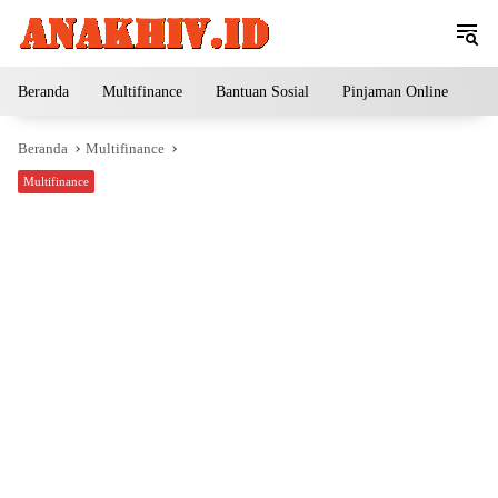
Langsung
ke
konten
Beranda
Multifinance
Bantuan Sosial
Pinjaman Online
Pe
Beranda
Multifinance
Multifinance