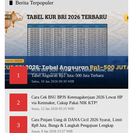
Berita Terpopuler
KUR BRI 2026: Syarat, Cara Daftar Online, dan
1
Tabel Angsuran Rp1 Juta–500 Juta Terbaru
Sabtu, 10 Jan 2026 00:30 WIB
Cara Cek BSU BPJS Ketenagakerjaan 2026 Lewat HP
2
via Kemnaker, Cukup Pakai NIK KTP!
Senin, 12 Jan 2026 05:23 WIB
Cara Pinjam Uang di DANA Cicil 2026 Syarat, Limit
3
Rp8 Juta, Bunga & Langkah Pengajuan Lengkap
Jumat, 9 Jan 2026 23:57 WIB