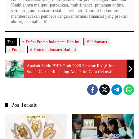
Keahliannya meliputi perbankan, multifinance, pinjaman online,
serta program bantuan sosial pemerintah. Kasmini berkomitmen
memberdayakan pembaca dengan informasi finansial yang praktis,
akurat, dan aplikatif.
Tag:
Daftar Promo Indomaret Hari Ini
Indomaret
Promo
Promo Indomaret Hari Ini
Apakah Saldo BHR Grab 2026 Sebesar Rp1,6 Juta
Sudah Cair ke Rekening Anda? Ini Cara Ceknya!
Pos Terkait