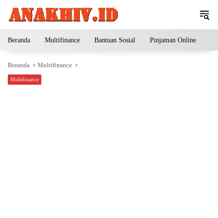
Langsung
ke
konten
Beranda
Multifinance
Bantuan Sosial
Pinjaman Online
Pe
Beranda
Multifinance
Multifinance