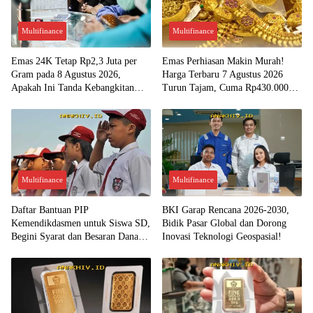
Multifinance
Multifinance
Emas 24K Tetap Rp2,3 Juta per
Emas Perhiasan Makin Murah!
Gram pada 8 Agustus 2026,
Harga Terbaru 7 Agustus 2026
Apakah Ini Tanda Kebangkitan
Turun Tajam, Cuma Rp430.000
Investasi Emas?
per Gram?
Multifinance
Multifinance
Daftar Bantuan PIP
BKI Garap Rencana 2026-2030,
Kemendikdasmen untuk Siswa SD,
Bidik Pasar Global dan Dorong
Begini Syarat dan Besaran Dana
Inovasi Teknologi Geospasial!
yang Diterima!