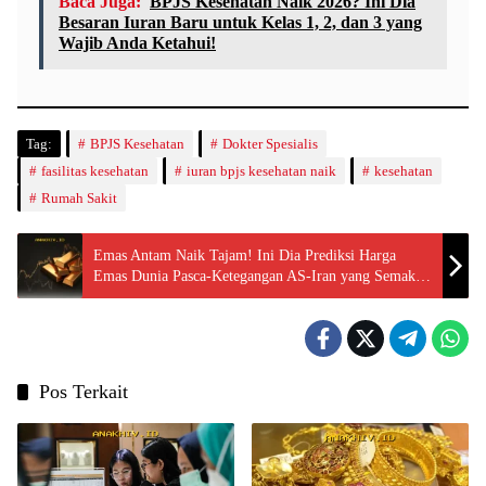
Baca Juga:
BPJS Kesehatan Naik 2026? Ini Dia
Besaran Iuran Baru untuk Kelas 1, 2, dan 3 yang
Wajib Anda Ketahui!
Tag:
BPJS Kesehatan
Dokter Spesialis
fasilitas kesehatan
iuran bpjs kesehatan naik
kesehatan
Rumah Sakit
Emas Antam Naik Tajam! Ini Dia Prediksi Harga
Emas Dunia Pasca-Ketegangan AS-Iran yang Semakin
Memuncak?
Pos Terkait