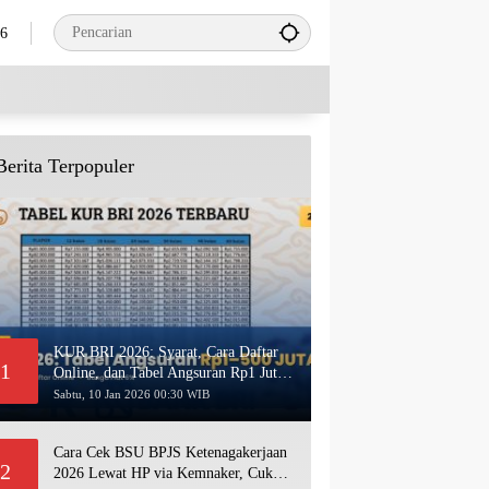
26
Berita Terpopuler
KUR BRI 2026: Syarat, Cara Daftar
1
Online, dan Tabel Angsuran Rp1 Juta–
500 Juta Terbaru
Sabtu, 10 Jan 2026 00:30 WIB
Cara Cek BSU BPJS Ketenagakerjaan
2
2026 Lewat HP via Kemnaker, Cukup