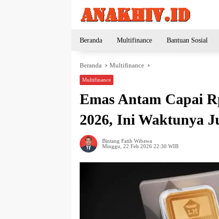
Langsung
ke
konten
Beranda
Multifinance
Bantuan Sosial
Beranda
Multifinance
Multifinance
Emas Antam Capai Rp
2026, Ini Waktunya Ju
Bintang Fatih Wibawa
Minggu, 22 Feb 2026 22:30 WIB