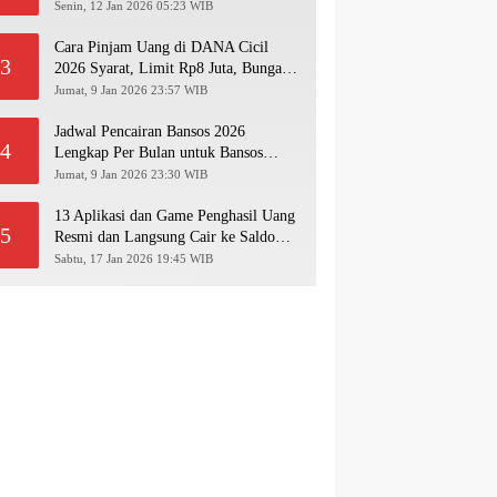
Pakai NIK KTP!
Senin, 12 Jan 2026 05:23 WIB
Cara Pinjam Uang di DANA Cicil
3
2026 Syarat, Limit Rp8 Juta, Bunga &
Langkah Pengajuan Lengkap
Jumat, 9 Jan 2026 23:57 WIB
Jadwal Pencairan Bansos 2026
4
Lengkap Per Bulan untuk Bansos
PKH, BPNT, PIP, BLT Kesra
Jumat, 9 Jan 2026 23:30 WIB
13 Aplikasi dan Game Penghasil Uang
5
Resmi dan Langsung Cair ke Saldo
Dana 2026
Sabtu, 17 Jan 2026 19:45 WIB