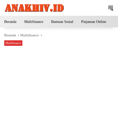
Langsung
ke
konten
Beranda
Multifinance
Bantuan Sosial
Pinjaman Online
Pe
Beranda
Multifinance
Multifinance