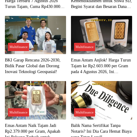
Harga Terbaru 7 Agustus 2026
Kemendikdasmen untuk Siswa SD,
Turun Tajam, Cuma Rp430.000
Begini Syarat dan Besaran Dana
per Gram?
yang Diterima!
Multifinance
Multifinance
BKI Garap Rencana 2026-2030,
Emas Antam Anjlok! Harga Turun
Bidik Pasar Global dan Dorong
Tajam ke Rp2.603.000 per Gram
Inovasi Teknologi Geospasial!
pada 4 Agustus 2026, Ini
Kesempatan Emas untuk Investasi?
Multifinance
Multifinance
Emas Antam Naik Tajam Jadi
Balik Nama Sertifikat Tanpa
Rp2.379.000 per Gram, Apakah
Notaris? Ini Dia Cara Hemat Biaya