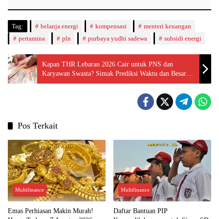
Tag:
belanja energi
kompensasi
menteri keuangan
pertamina
pln
purbaya yudhi sadewa
subsidi energi
Kapan THR Lebaran 2026 Cair untuk PNS dan
Karyawan Swasta? Simak Prediksi Waktu dan Besaran
yang Bakal Didapat!
Pos Terkait
Multifinance
Multifinance
Emas Perhiasan Makin Murah!
Daftar Bantuan PIP