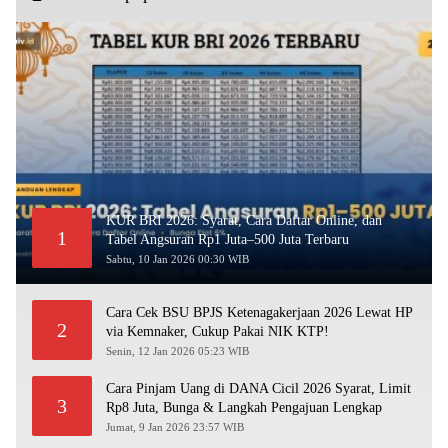
KUR BRI 2026: Syarat, Cara Daftar Online, dan
1
Tabel Angsuran Rp1 Juta–500 Juta Terbaru
Sabtu, 10 Jan 2026 00:30 WIB
Cara Cek BSU BPJS Ketenagakerjaan 2026 Lewat HP
2
via Kemnaker, Cukup Pakai NIK KTP!
Senin, 12 Jan 2026 05:23 WIB
Cara Pinjam Uang di DANA Cicil 2026 Syarat, Limit
3
Rp8 Juta, Bunga & Langkah Pengajuan Lengkap
Jumat, 9 Jan 2026 23:57 WIB