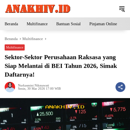
Langsung
ke
konten
Beranda
Multifinance
Bantuan Sosial
Pinjaman Online
Pe
Beranda
Multifinance
Multifinance
Sektor-Sektor Perusahaan Raksasa yang
Siap Melantai di BEI Tahun 2026, Simak
Daftarnya!
Nurkasmini Nikmawati
Senin, 30 Mar 2026 17:00 WIB