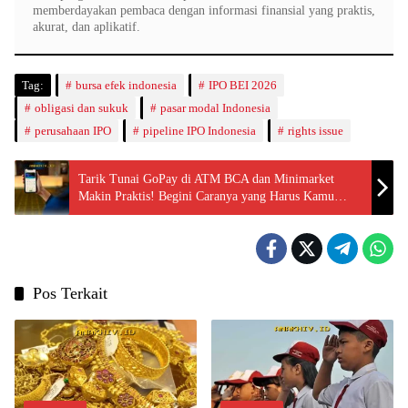
memberdayakan pembaca dengan informasi finansial yang praktis,
akurat, dan aplikatif.
Tag:
bursa efek indonesia
IPO BEI 2026
obligasi dan sukuk
pasar modal Indonesia
perusahaan IPO
pipeline IPO Indonesia
rights issue
Tarik Tunai GoPay di ATM BCA dan Minimarket
Makin Praktis! Begini Caranya yang Harus Kamu
Tahu!
Pos Terkait