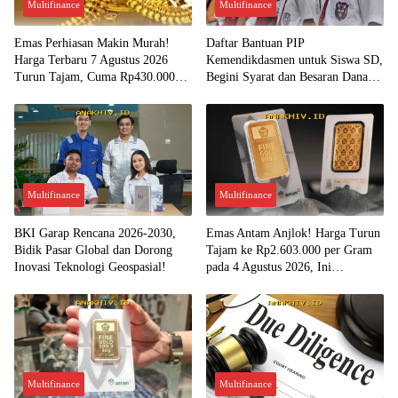
Multifinance
Multifinance
Emas Perhiasan Makin Murah!
Daftar Bantuan PIP
Harga Terbaru 7 Agustus 2026
Kemendikdasmen untuk Siswa SD,
Turun Tajam, Cuma Rp430.000
Begini Syarat dan Besaran Dana
per Gram?
yang Diterima!
Multifinance
Multifinance
BKI Garap Rencana 2026-2030,
Emas Antam Anjlok! Harga Turun
Bidik Pasar Global dan Dorong
Tajam ke Rp2.603.000 per Gram
Inovasi Teknologi Geospasial!
pada 4 Agustus 2026, Ini
Kesempatan Emas untuk Investasi?
Multifinance
Multifinance