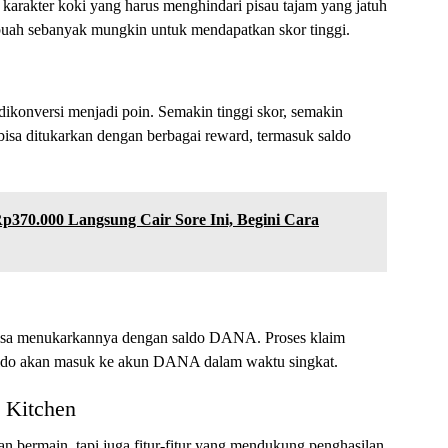
arakter koki yang harus menghindari pisau tajam yang jatuh
buah sebanyak mungkin untuk mendapatkan skor tinggi.
dikonversi menjadi poin. Semakin tinggi skor, semakin
 bisa ditukarkan dengan berbagai reward, termasuk saldo
p370.000 Langsung Cair Sore Ini, Begini Cara
bisa menukarkannya dengan saldo DANA. Proses klaim
saldo akan masuk ke akun DANA dalam waktu singkat.
y Kitchen
 bermain, tapi juga fitur-fitur yang mendukung penghasilan