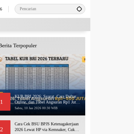
26
Berita Terpopuler
KUR BRI 2026: Syarat, Cara Daftar
1
Online, dan Tabel Angsuran Rp1 Juta–
500 Juta Terbaru
Sabtu, 10 Jan 2026 00:30 WIB
Cara Cek BSU BPJS Ketenagakerjaan
2
2026 Lewat HP via Kemnaker, Cukup