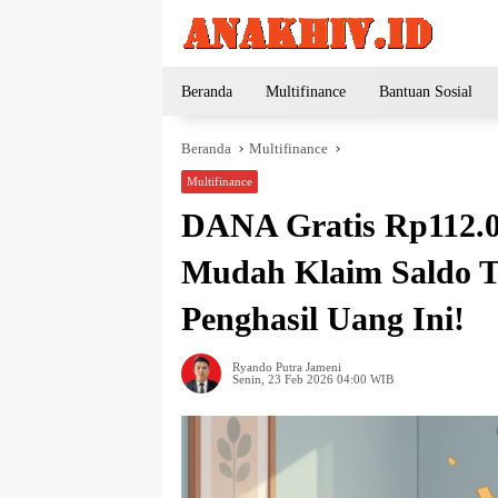
Langsung
ke
konten
Beranda
Multifinance
Bantuan Sosial
Beranda
Multifinance
Multifinance
DANA Gratis Rp112.0
Mudah Klaim Saldo Ta
Penghasil Uang Ini!
Ryando Putra Jameni
Senin, 23 Feb 2026 04:00 WIB