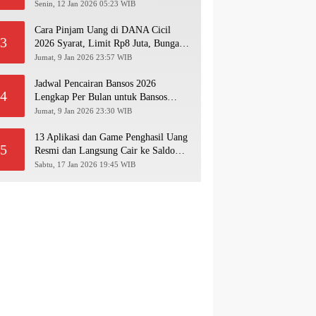
Pakai NIK KTP!
Senin, 12 Jan 2026 05:23 WIB
Cara Pinjam Uang di DANA Cicil
3
2026 Syarat, Limit Rp8 Juta, Bunga &
Langkah Pengajuan Lengkap
Jumat, 9 Jan 2026 23:57 WIB
Jadwal Pencairan Bansos 2026
4
Lengkap Per Bulan untuk Bansos
PKH, BPNT, PIP, BLT Kesra
Jumat, 9 Jan 2026 23:30 WIB
13 Aplikasi dan Game Penghasil Uang
5
Resmi dan Langsung Cair ke Saldo
Dana 2026
Sabtu, 17 Jan 2026 19:45 WIB