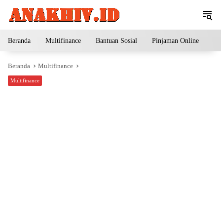
Langsung
ke
konten
Beranda
Multifinance
Bantuan Sosial
Pinjaman Online
Pe
Beranda
Multifinance
Multifinance