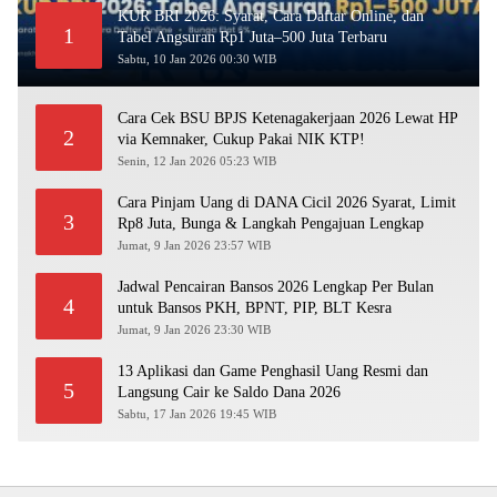
KUR BRI 2026: Syarat, Cara Daftar Online, dan
1
Tabel Angsuran Rp1 Juta–500 Juta Terbaru
Sabtu, 10 Jan 2026 00:30 WIB
Cara Cek BSU BPJS Ketenagakerjaan 2026 Lewat HP
2
via Kemnaker, Cukup Pakai NIK KTP!
Senin, 12 Jan 2026 05:23 WIB
Cara Pinjam Uang di DANA Cicil 2026 Syarat, Limit
3
Rp8 Juta, Bunga & Langkah Pengajuan Lengkap
Jumat, 9 Jan 2026 23:57 WIB
Jadwal Pencairan Bansos 2026 Lengkap Per Bulan
4
untuk Bansos PKH, BPNT, PIP, BLT Kesra
Jumat, 9 Jan 2026 23:30 WIB
13 Aplikasi dan Game Penghasil Uang Resmi dan
5
Langsung Cair ke Saldo Dana 2026
Sabtu, 17 Jan 2026 19:45 WIB