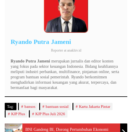
Ryando Putra Jameni
Reporter
at
anakhiv.id
Ryando Putra Jameni
merupakan jurnalis dan editor konten
yang fokus pada sektor keuangan Indonesia. Bidang keahliannya
meliputi industri perbankan, multifinance, pinjaman online, serta
program bantuan sosial pemerintah. Ryando berkomitmen
menghadirkan informasi keuangan yang akurat, terpercaya, dan
bermanfaat bagi masyarakat.
Tag:
bansos
bantuan sosial
Kartu Jakarta Pintar
KJP Plus
KJP Plus Juli 2026
BNI Gandeng BI, Dorong Pertumbuhan Ekonomi