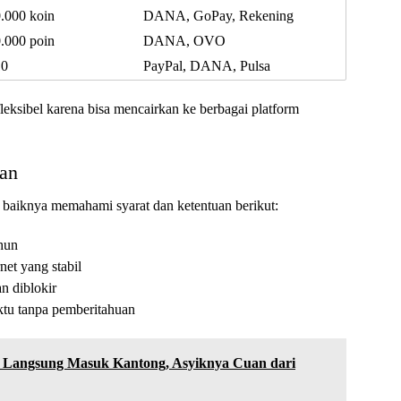
.000 koin
DANA, GoPay, Rekening
.000 poin
DANA, OVO
10
PayPal, DANA, Pulsa
fleksibel karena bisa mencairkan ke berbagai platform
aan
aiknya memahami syarat dan ketentuan berikut:
hun
net yang stabil
 diblokir
ktu tanpa pemberitahuan
Langsung Masuk Kantong, Asyiknya Cuan dari