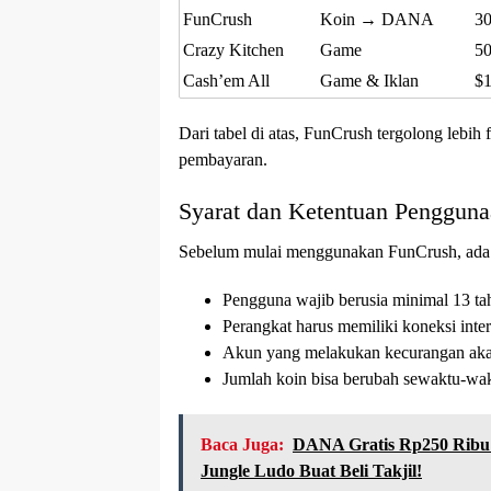
FunCrush
Koin → DANA
30
Crazy Kitchen
Game
50
Cash’em All
Game & Iklan
$
Dari tabel di atas, FunCrush tergolong lebih 
pembayaran.
Syarat dan Ketentuan Penggun
Sebelum mulai menggunakan FunCrush, ada b
Pengguna wajib berusia minimal 13 ta
Perangkat harus memiliki koneksi inter
Akun yang melakukan kecurangan akan
Jumlah koin bisa berubah sewaktu-wa
Baca Juga:
DANA Gratis Rp250 Ribu 
Jungle Ludo Buat Beli Takjil!