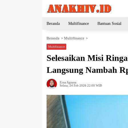
Langsung
ke
konten
Beranda
Multifinance
Bantuan Sosial
Beranda
Multifinance
Multifinance
Selesaikan Misi Ring
Langsung Nambah Rp
Erna Agnesa
Selasa, 24 Feb 2026 22:00 WIB