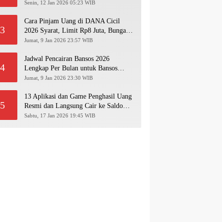
Pakai NIK KTP!
Senin, 12 Jan 2026 05:23 WIB
Cara Pinjam Uang di DANA Cicil
3
2026 Syarat, Limit Rp8 Juta, Bunga &
Langkah Pengajuan Lengkap
Jumat, 9 Jan 2026 23:57 WIB
Jadwal Pencairan Bansos 2026
4
Lengkap Per Bulan untuk Bansos
PKH, BPNT, PIP, BLT Kesra
Jumat, 9 Jan 2026 23:30 WIB
13 Aplikasi dan Game Penghasil Uang
5
Resmi dan Langsung Cair ke Saldo
Dana 2026
Sabtu, 17 Jan 2026 19:45 WIB