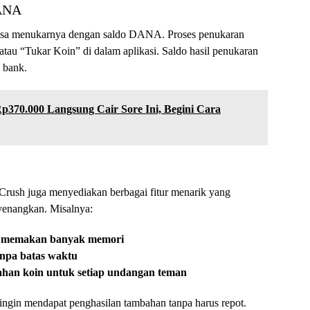
DANA
bisa menukarnya dengan saldo DANA. Proses penukaran
tau “Tukar Koin” di dalam aplikasi. Saldo hasil penukaran
 bank.
p370.000 Langsung Cair Sore Ini, Begini Cara
rush juga menyediakan berbagai fitur menarik yang
enangkan. Misalnya:
ak memakan banyak memori
anpa batas waktu
ahan koin untuk setiap undangan teman
ingin mendapat penghasilan tambahan tanpa harus repot.