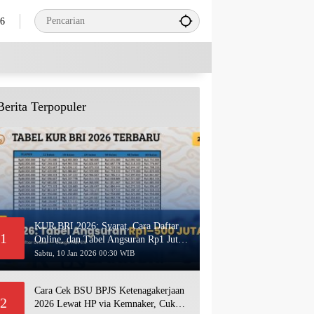
26
Berita Terpopuler
KUR BRI 2026: Syarat, Cara Daftar
1
Online, dan Tabel Angsuran Rp1 Juta–
500 Juta Terbaru
Sabtu, 10 Jan 2026 00:30 WIB
Cara Cek BSU BPJS Ketenagakerjaan
2
2026 Lewat HP via Kemnaker, Cukup