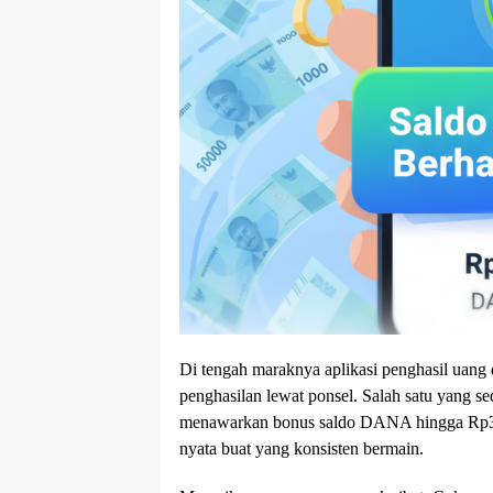
Di tengah maraknya aplikasi penghasil uang
penghasilan lewat ponsel. Salah satu yang se
menawarkan bonus saldo DANA hingga Rp318
nyata buat yang konsisten bermain.