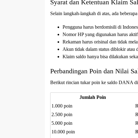
Syarat dan Ketentuan Klaim Sa
Selain langkah-langkah di atas, ada beberapa 
Pengguna harus berdomisili di Indones
Nomor HP yang digunakan harus aktif
Rekaman harus orisinal dan tidak mela
Akun tidak dalam status diblokir atau 
Klaim saldo hanya bisa dilakukan seka
Perbandingan Poin dan Nilai 
Berikut rincian tukar poin ke saldo DANA di
Jumlah Poin
1.000 poin
R
2.500 poin
R
5.000 poin
R
10.000 poin
R