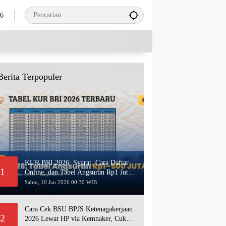
26
Berita Terpopuler
KUR BRI 2026: Syarat, Cara Daftar
1
Online, dan Tabel Angsuran Rp1 Juta–
500 Juta Terbaru
Sabtu, 10 Jan 2026 00:30 WIB
Cara Cek BSU BPJS Ketenagakerjaan
2
2026 Lewat HP via Kemnaker, Cukup