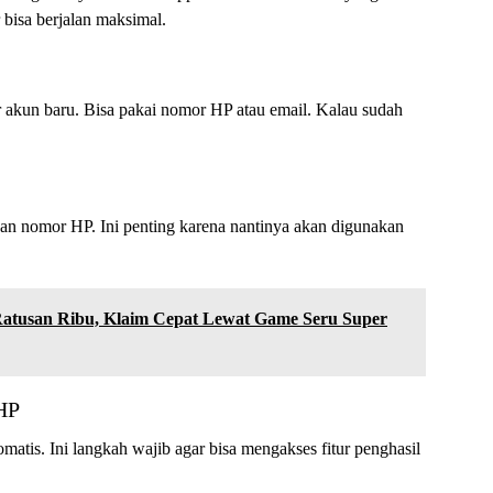
 bisa berjalan maksimal.
tar akun baru. Bisa pakai nomor HP atau email. Kalau sudah
, dan nomor HP. Ini penting karena nantinya akan digunakan
Ratusan Ribu, Klaim Cepat Lewat Game Seru Super
 HP
matis. Ini langkah wajib agar bisa mengakses fitur penghasil