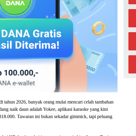
 di tahun 2026, banyak orang mulai mencari celah tambahan
dang naik daun adalah Yokee, aplikasi karaoke yang kini
.000. Tawaran ini bukan sekadar gimmick, tapi peluang