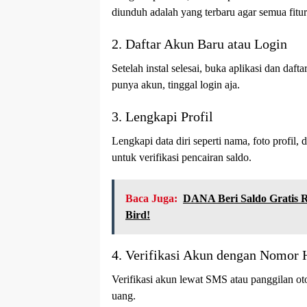
diunduh adalah yang terbaru agar semua fitur
2. Daftar Akun Baru atau Login
Setelah instal selesai, buka aplikasi dan daf
punya akun, tinggal login aja.
3. Lengkapi Profil
Lengkapi data diri seperti nama, foto profil
untuk verifikasi pencairan saldo.
Baca Juga:
DANA Beri Saldo Gratis 
Bird!
4. Verifikasi Akun dengan Nomor
Verifikasi akun lewat SMS atau panggilan oto
uang.