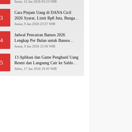
Pakai NIK KTP!
Senin, 12 Jan 2026 05:23 WIB
Cara Pinjam Uang di DANA Cicil
3
2026 Syarat, Limit Rp8 Juta, Bunga &
Langkah Pengajuan Lengkap
Jumat, 9 Jan 2026 23:57 WIB
Jadwal Pencairan Bansos 2026
4
Lengkap Per Bulan untuk Bansos
PKH, BPNT, PIP, BLT Kesra
Jumat, 9 Jan 2026 23:30 WIB
13 Aplikasi dan Game Penghasil Uang
5
Resmi dan Langsung Cair ke Saldo
Dana 2026
Sabtu, 17 Jan 2026 19:45 WIB