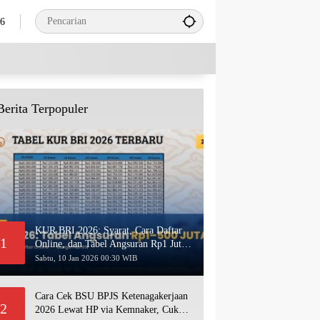
26
Berita Terpopuler
KUR BRI 2026: Syarat, Cara Daftar
1
Online, dan Tabel Angsuran Rp1 Juta–
500 Juta Terbaru
Sabtu, 10 Jan 2026 00:30 WIB
Cara Cek BSU BPJS Ketenagakerjaan
2
2026 Lewat HP via Kemnaker, Cukup