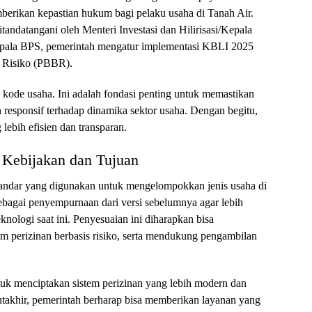
rikan kepastian hukum bagi pelaku usaha di Tanah Air.
andatangani oleh Menteri Investasi dan Hilirisasi/Kepala
la BPS, pemerintah mengatur implementasi KBLI 2025
s Risiko (PBBR).
 kode usaha. Ini adalah fondasi penting untuk memastikan
dan responsif terhadap dinamika sektor usaha. Dengan begitu,
lebih efisien dan transparan.
 Kebijakan dan Tujuan
standar yang digunakan untuk mengelompokkan jenis usaha di
sebagai penyempurnaan dari versi sebelumnya agar lebih
ologi saat ini. Penyesuaian ini diharapkan bisa
m perizinan berbasis risiko, serta mendukung pengambilan
tuk menciptakan sistem perizinan yang lebih modern dan
mutakhir, pemerintah berharap bisa memberikan layanan yang