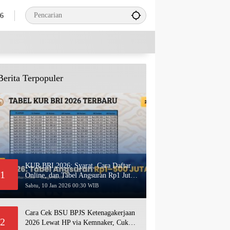
26
Berita Terpopuler
KUR BRI 2026: Syarat, Cara Daftar
1
Online, dan Tabel Angsuran Rp1 Juta–
500 Juta Terbaru
Sabtu, 10 Jan 2026 00:30 WIB
Cara Cek BSU BPJS Ketenagakerjaan
2
2026 Lewat HP via Kemnaker, Cukup