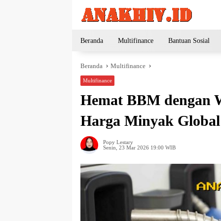
Langsung
ke
konten
Beranda
Multifinance
Bantuan Sosial
Beranda
Multifinance
Multifinance
Hemat BBM dengan W
Harga Minyak Global
Popy Lestary
Senin, 23 Mar 2026 19:00 WIB