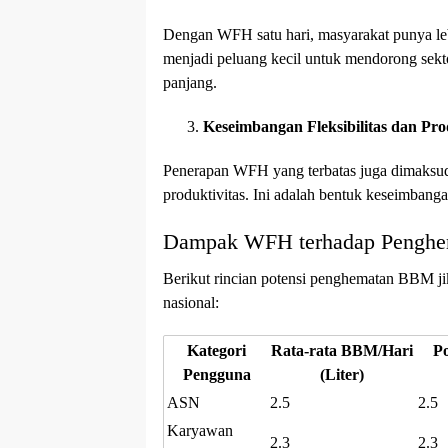
Dengan WFH satu hari, masyarakat punya leb
menjadi peluang kecil untuk mendorong sektor
panjang.
Keseimbangan Fleksibilitas dan Pro
Penerapan WFH yang terbatas juga dimaksudka
produktivitas. Ini adalah bentuk keseimbanga
Dampak WFH terhadap Pengh
Berikut rincian potensi penghematan BBM ji
nasional:
Kategori
Rata-rata BBM/Hari
Po
Pengguna
(Liter)
ASN
2.5
2.5
Karyawan
2.3
2.3