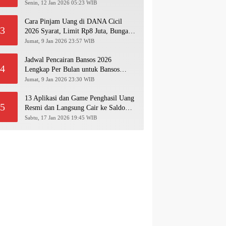
Pakai NIK KTP!
Senin, 12 Jan 2026 05:23 WIB
Cara Pinjam Uang di DANA Cicil
3
2026 Syarat, Limit Rp8 Juta, Bunga &
Langkah Pengajuan Lengkap
Jumat, 9 Jan 2026 23:57 WIB
Jadwal Pencairan Bansos 2026
4
Lengkap Per Bulan untuk Bansos
PKH, BPNT, PIP, BLT Kesra
Jumat, 9 Jan 2026 23:30 WIB
13 Aplikasi dan Game Penghasil Uang
5
Resmi dan Langsung Cair ke Saldo
Dana 2026
Sabtu, 17 Jan 2026 19:45 WIB