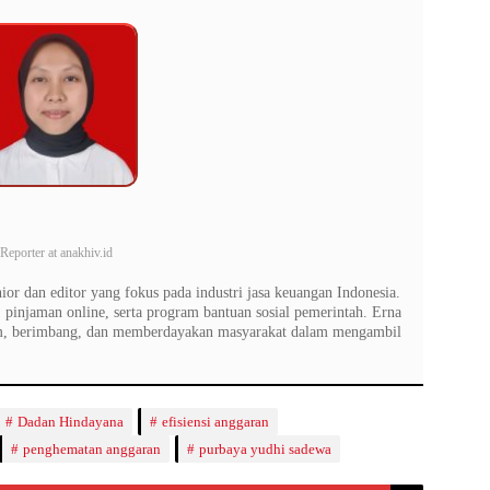
Reporter
at
anakhiv.id
or dan editor yang fokus pada industri jasa keuangan Indonesia.
 pinjaman online, serta program bantuan sosial pemerintah. Erna
am, berimbang, dan memberdayakan masyarakat dalam mengambil
Dadan Hindayana
efisiensi anggaran
penghematan anggaran
purbaya yudhi sadewa