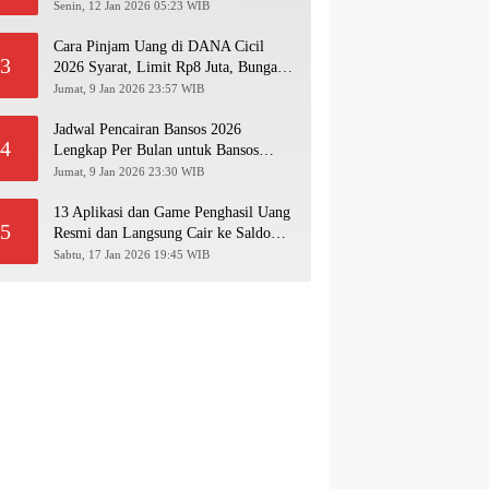
Pakai NIK KTP!
Senin, 12 Jan 2026 05:23 WIB
Cara Pinjam Uang di DANA Cicil
3
2026 Syarat, Limit Rp8 Juta, Bunga &
Langkah Pengajuan Lengkap
Jumat, 9 Jan 2026 23:57 WIB
Jadwal Pencairan Bansos 2026
4
Lengkap Per Bulan untuk Bansos
PKH, BPNT, PIP, BLT Kesra
Jumat, 9 Jan 2026 23:30 WIB
13 Aplikasi dan Game Penghasil Uang
5
Resmi dan Langsung Cair ke Saldo
Dana 2026
Sabtu, 17 Jan 2026 19:45 WIB