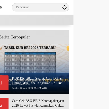
26
Berita Terpopuler
KUR BRI 2026: Syarat, Cara Daftar
1
Online, dan Tabel Angsuran Rp1 Juta–
500 Juta Terbaru
Sabtu, 10 Jan 2026 00:30 WIB
Cara Cek BSU BPJS Ketenagakerjaan
2
2026 Lewat HP via Kemnaker, Cukup