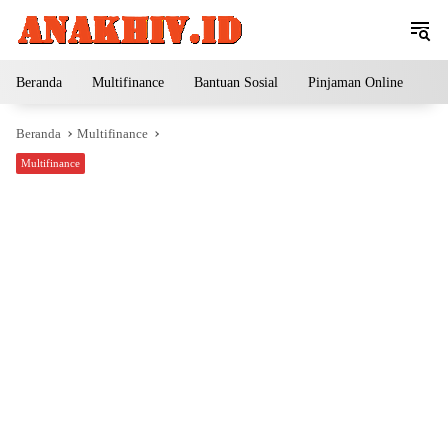
Langsung
ke
konten
Beranda
Multifinance
Bantuan Sosial
Pinjaman Online
Pe
Beranda
Multifinance
Multifinance