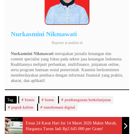
Nurkasmini Nikmawati
Reporter
at
anakhiv.id
Nurkasmini Nikmawati
merupakan jurnalis keuangan dan
content specialist yang fokus pada sektor jasa keuangan Indonesia.
Keahliannya meliputi perbankan, multifinance, pinjaman online,
serta program bantuan sosial pemerintah. Kasmini berkomitmen
memberdayakan pembaca dengan informasi finansial yang praktis,
akurat, dan aplikatif.
Tag:
bisnis
bumn
pembangunan berkelanjutan
pupuk kaltim
transformasi digital
Emas 24 Karat Hari Ini 14 Maret 2026 Makin Murah,
Harganya Turun Jadi Rp2.645.000 per Gram!