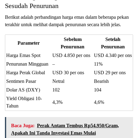
Sesudah Penurunan
Berikut adalah perbandingan harga emas dalam beberapa pekan
terakhir untuk melihat dampak penurunan secara lebih jelas.
Sebelum
Setelah
Parameter
Penurunan
Penurunan
Harga Emas Spot
USD 4.850 per ons
USD 4.340 per ons
Penurunan Mingguan
–
11%
Harga Perak Global
USD 30 per ons
USD 29 per ons
Sentimen Pasar
Netral
Bearish
Dolar AS (DXY)
102
104
Yield Obligasi 10-
4,3%
4,6%
Tahun
Baca Juga:
Perak Antam Tembus Rp54.950/Gram,
Apakah Ini Tanda Investasi Emas Mulai