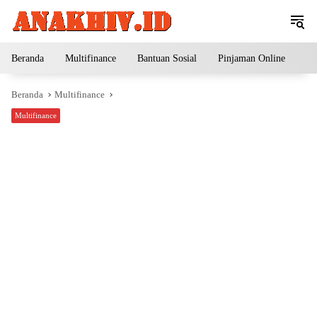
Langsung
ke
konten
Beranda
Multifinance
Bantuan Sosial
Pinjaman Online
Pe
Beranda
Multifinance
Multifinance