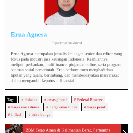
Erna Agnesa
Reporter
at
anakhiv.id
Erna Agnesa
merupakan jurnalis keuangan senior dan editor yang
fokus pada industri jasa keuangan Indonesia. Keahliannya
meliputi perbankan, multifinance, pinjaman online, serta program
bantuan sosial pemerintah. Erna berkomitmen menghadirkan
liputan yang tajam, berimbang, dan memberdayakan masyarakat
dalam mengambil keputusan finansial.
Tag:
dolar as
emas global
Federal Reserve
harga emas dunia
harga emas turun
harga perak
inflasi
suku bunga
BBM Tetap Aman di Kalimantan Barat, Pertamina