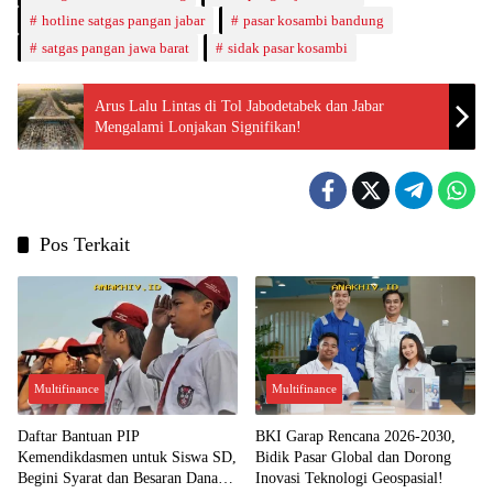
hotline satgas pangan jabar
pasar kosambi bandung
satgas pangan jawa barat
sidak pasar kosambi
Arus Lalu Lintas di Tol Jabodetabek dan Jabar
Mengalami Lonjakan Signifikan!
Pos Terkait
Multifinance
Multifinance
Daftar Bantuan PIP
BKI Garap Rencana 2026-2030,
Kemendikdasmen untuk Siswa SD,
Bidik Pasar Global dan Dorong
Begini Syarat dan Besaran Dana
Inovasi Teknologi Geospasial!