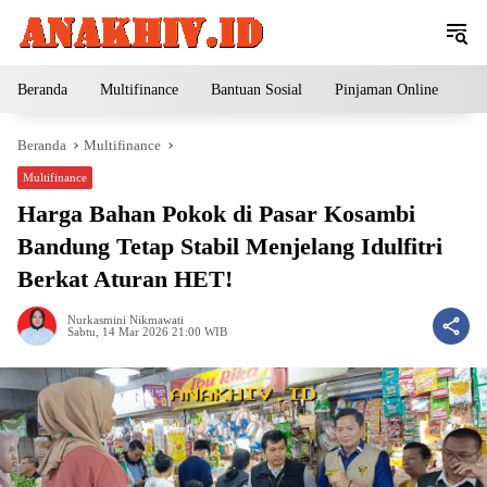
Langsung
ke
konten
Beranda
Multifinance
Bantuan Sosial
Pinjaman Online
Pe
Beranda
Multifinance
Multifinance
Harga Bahan Pokok di Pasar Kosambi
Bandung Tetap Stabil Menjelang Idulfitri
Berkat Aturan HET!
Nurkasmini Nikmawati
Sabtu, 14 Mar 2026 21:00 WIB