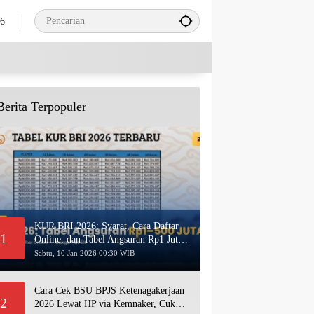
26
Berita Terpopuler
KUR BRI 2026: Syarat, Cara Daftar
1
Online, dan Tabel Angsuran Rp1 Juta–
500 Juta Terbaru
Sabtu, 10 Jan 2026 00:30 WIB
Cara Cek BSU BPJS Ketenagakerjaan
2
2026 Lewat HP via Kemnaker, Cukup