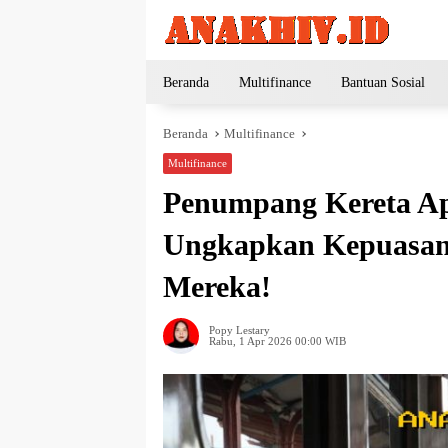
Langsung
ke
konten
Beranda
Multifinance
Bantuan Sosial
Beranda
Multifinance
Multifinance
Penumpang Kereta A
Ungkapkan Kepuasan 
Mereka!
Popy Lestary
Rabu, 1 Apr 2026 00:00 WIB