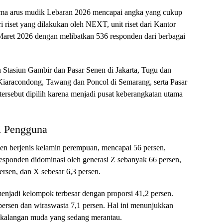
ama arus mudik Lebaran 2026 mencapai angka yang cukup
ari riset yang dilakukan oleh NEXT, unit riset dari Kantor
 Maret 2026 dengan melibatkan 536 responden dari berbagai
in Stasiun Gambir dan Pasar Senen di Jakarta, Tugu dan
iaracondong, Tawang dan Poncol di Semarang, serta Pasar
tersebut dipilih karena menjadi pusat keberangkatan utama
i Pengguna
n berjenis kelamin perempuan, mencapai 56 persen,
 responden didominasi oleh generasi Z sebanyak 66 persen,
persen, dan X sebesar 6,3 persen.
menjadi kelompok terbesar dengan proporsi 41,2 persen.
persen dan wiraswasta 7,1 persen. Hal ini menunjukkan
i kalangan muda yang sedang merantau.