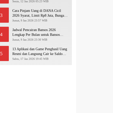
Pakai NIK KTP!
Senin, 12 Jan 2026 05:23 WIB
Cara Pinjam Uang di DANA Cicil
3
2026 Syarat, Limit Rp8 Juta, Bunga &
Langkah Pengajuan Lengkap
Jumat, 9 Jan 2026 23:57 WIB
Jadwal Pencairan Bansos 2026
4
Lengkap Per Bulan untuk Bansos
PKH, BPNT, PIP, BLT Kesra
Jumat, 9 Jan 2026 23:30 WIB
13 Aplikasi dan Game Penghasil Uang
5
Resmi dan Langsung Cair ke Saldo
Dana 2026
Sabtu, 17 Jan 2026 19:45 WIB