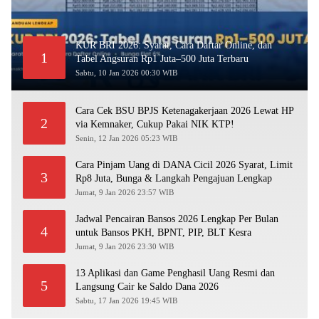
KUR BRI 2026: Syarat, Cara Daftar Online, dan
1
Tabel Angsuran Rp1 Juta–500 Juta Terbaru
Sabtu, 10 Jan 2026 00:30 WIB
Cara Cek BSU BPJS Ketenagakerjaan 2026 Lewat HP
2
via Kemnaker, Cukup Pakai NIK KTP!
Senin, 12 Jan 2026 05:23 WIB
Cara Pinjam Uang di DANA Cicil 2026 Syarat, Limit
3
Rp8 Juta, Bunga & Langkah Pengajuan Lengkap
Jumat, 9 Jan 2026 23:57 WIB
Jadwal Pencairan Bansos 2026 Lengkap Per Bulan
4
untuk Bansos PKH, BPNT, PIP, BLT Kesra
Jumat, 9 Jan 2026 23:30 WIB
13 Aplikasi dan Game Penghasil Uang Resmi dan
5
Langsung Cair ke Saldo Dana 2026
Sabtu, 17 Jan 2026 19:45 WIB