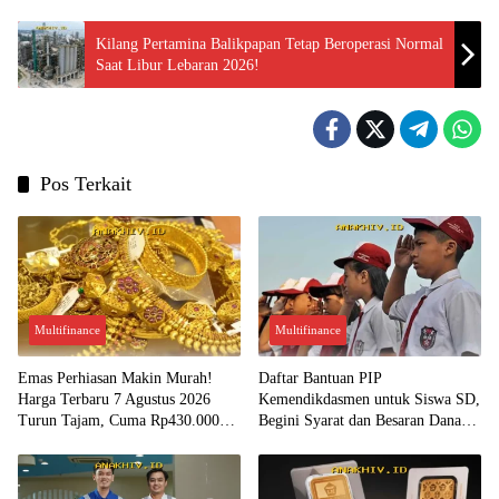
Kilang Pertamina Balikpapan Tetap Beroperasi Normal
Saat Libur Lebaran 2026!
Pos Terkait
Multifinance
Multifinance
Emas Perhiasan Makin Murah!
Daftar Bantuan PIP
Harga Terbaru 7 Agustus 2026
Kemendikdasmen untuk Siswa SD,
Turun Tajam, Cuma Rp430.000
Begini Syarat dan Besaran Dana
per Gram?
yang Diterima!