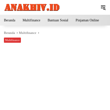
Langsung
ke
konten
Beranda
Multifinance
Bantuan Sosial
Pinjaman Online
Pe
Beranda
Multifinance
Multifinance