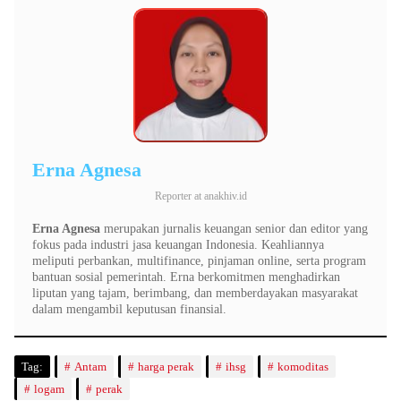
Erna Agnesa
Reporter
at
anakhiv.id
Erna Agnesa
merupakan jurnalis keuangan senior dan editor yang
fokus pada industri jasa keuangan Indonesia. Keahliannya
meliputi perbankan, multifinance, pinjaman online, serta program
bantuan sosial pemerintah. Erna berkomitmen menghadirkan
liputan yang tajam, berimbang, dan memberdayakan masyarakat
dalam mengambil keputusan finansial.
Tag:
Antam
harga perak
ihsg
komoditas
logam
perak