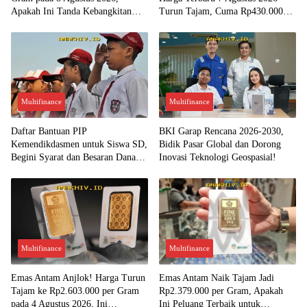
Apakah Ini Tanda Kebangkitan
Turun Tajam, Cuma Rp430.000
Investasi Emas?
per Gram?
Multifinance
Multifinance
Daftar Bantuan PIP
BKI Garap Rencana 2026-2030,
Kemendikdasmen untuk Siswa SD,
Bidik Pasar Global dan Dorong
Begini Syarat dan Besaran Dana
Inovasi Teknologi Geospasial!
yang Diterima!
Multifinance
Multifinance
Emas Antam Anjlok! Harga Turun
Emas Antam Naik Tajam Jadi
Tajam ke Rp2.603.000 per Gram
Rp2.379.000 per Gram, Apakah
pada 4 Agustus 2026, Ini
Ini Peluang Terbaik untuk