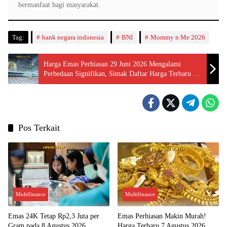
bermanfaat bagi masyarakat.
Tag:
bank negara indonesia
BNI
Mommy n Me 2026
Harga Emas Perhiasan 29 Juni 2026 Mengalami
Perbedaan Signifikan, Simak Daftar Harga Terbaru di
Setiap Toko!
Pos Terkait
Multifinance
Multifinance
Emas 24K Tetap Rp2,3 Juta per
Emas Perhiasan Makin Murah!
Gram pada 8 Agustus 2026,
Harga Terbaru 7 Agustus 2026