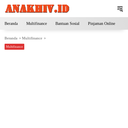
Langsung
ke
konten
Beranda
Multifinance
Bantuan Sosial
Pinjaman Online
Pe
Beranda
Multifinance
Multifinance