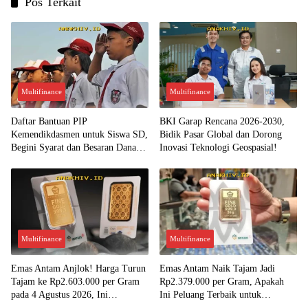
Pos Terkait
Multifinance
Multifinance
Daftar Bantuan PIP
BKI Garap Rencana 2026-2030,
Kemendikdasmen untuk Siswa SD,
Bidik Pasar Global dan Dorong
Begini Syarat dan Besaran Dana
Inovasi Teknologi Geospasial!
yang Diterima!
Multifinance
Multifinance
Emas Antam Anjlok! Harga Turun
Emas Antam Naik Tajam Jadi
Tajam ke Rp2.603.000 per Gram
Rp2.379.000 per Gram, Apakah
pada 4 Agustus 2026, Ini
Ini Peluang Terbaik untuk
Kesempatan Emas untuk Investasi?
Menjual?