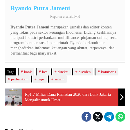
Ryando Putra Jameni
Reporter
at
anakhiv.id
Ryando Putra Jameni
merupakan jurnalis dan editor konten
yang fokus pada sektor keuangan Indonesia. Bidang keahliannya
meliputi industri perbankan, multifinance, pinjaman online, serta
program bantuan sosial pemerintah. Ryando berkomitmen
menghadirkan informasi keuangan yang akurat, terpercaya, dan
bermanfaat bagi masyarakat.
Tag:
bank
bca
direksi
dividen
komisaris
perbankan
rups
saham
Rp1,7 Miliar Dana Ramadan 2026 dari Bank Jakarta
Mengalir untuk Umat!