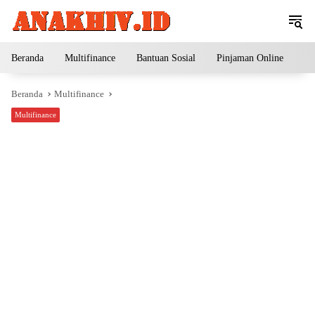
Langsung
ke
konten
Beranda
Multifinance
Bantuan Sosial
Pinjaman Online
Pe
Beranda
Multifinance
Multifinance