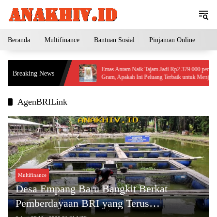
Langsung
ke
konten
Beranda
Multifinance
Bantuan Sosial
Pinjaman Online
Pe
run Tajam ke
Emas Antam Naik Tajam Jadi Rp2.379.000 per
Breaking News
 Agustus 2026, Ini
Gram, Apakah Ini Peluang Terbaik untuk Menjual?
tasi?
AgenBRILink
Multifinance
Desa Empang Baru Bangkit Berkat
Pemberdayaan BRI yang Terus