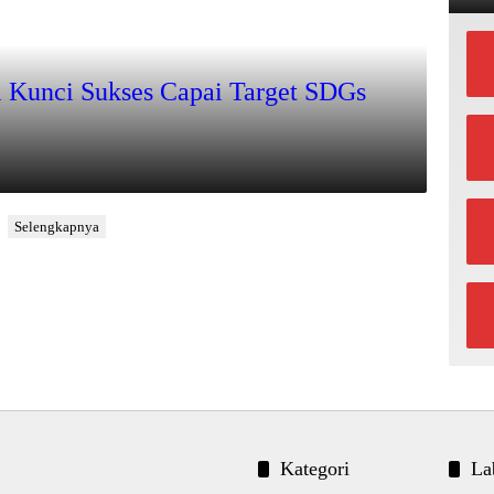
Kunci Sukses Capai Target SDGs 2030!
Selengkapnya
Kategori
La