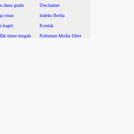
o dana gratis
Disclaimer
a emas
Indeks Berita
 kaget
Kontak
lik timur tengah
Pedoman Media Siber
a emas Antam
Privacy Policy
k lebaran
Redaksi
a emas perhiasan
Syarat dan Ketentuan
Tentang Kami
ks Berita