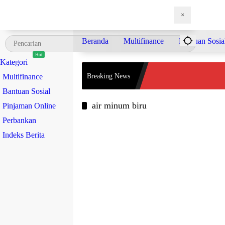
Langsung
ke
konten
Beranda
Multifinance
Bantuan Sosial
Breaking News
air minum biru