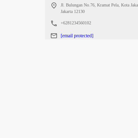
Jl. Bulungan No.76, Kramat Pela, Kota Jaka
Jakarta 12130
+6281234560102
miawartina@yahoo.com
Tentang Kami
Kontak
Redaksi
Privacy P
Copyright @ 2026 anakhiv.id - Berita Ekonomi Bi