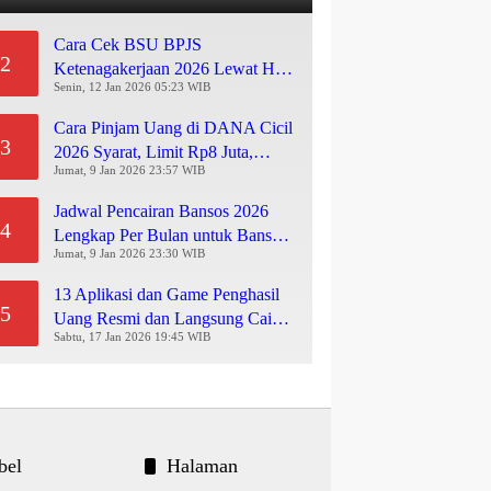
Cara Cek BSU BPJS Ketenagakerjaan
2
2026 Lewat HP via Kemnaker, Cukup
Pakai NIK KTP!
Senin, 12 Jan 2026 05:23 WIB
Cara Pinjam Uang di DANA Cicil
3
2026 Syarat, Limit Rp8 Juta, Bunga &
Langkah Pengajuan Lengkap
Jumat, 9 Jan 2026 23:57 WIB
Jadwal Pencairan Bansos 2026
4
Lengkap Per Bulan untuk Bansos
PKH, BPNT, PIP, BLT Kesra
Jumat, 9 Jan 2026 23:30 WIB
13 Aplikasi dan Game Penghasil Uang
5
Resmi dan Langsung Cair ke Saldo
Dana 2026
Sabtu, 17 Jan 2026 19:45 WIB
bel
Halaman