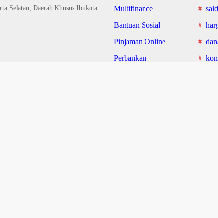
rta Selatan, Daerah Khusus Ibukota
Multifinance
sald
Bantuan Sosial
harg
Pinjaman Online
dana
Perbankan
konf
harg
mudi
harg
dana
olicy
Pedoman Media Siber
Disclaimer
Syarat dan Ketentuan
Inde
snis, Perbankan, Bantuan Sosial, dan Pinjaman Online Hari Ini