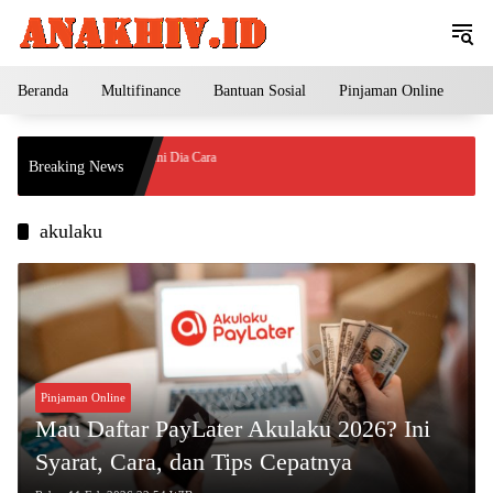
Langsung
ke
konten
Beranda
Multifinance
Bantuan Sosial
Pinjaman Online
Pe
fikat Tanpa Notaris? Ini Dia Cara
Breaking News
g Tetap Legal!
akulaku
Pinjaman Online
Mau Daftar PayLater Akulaku 2026? Ini
Syarat, Cara, dan Tips Cepatnya