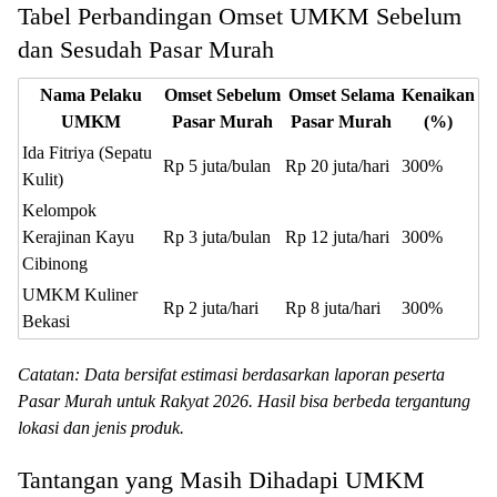
Tabel Perbandingan Omset UMKM Sebelum
dan Sesudah Pasar Murah
Nama Pelaku
Omset Sebelum
Omset Selama
Kenaikan
UMKM
Pasar Murah
Pasar Murah
(%)
Ida Fitriya (Sepatu
Rp 5 juta/bulan
Rp 20 juta/hari
300%
Kulit)
Kelompok
Kerajinan Kayu
Rp 3 juta/bulan
Rp 12 juta/hari
300%
Cibinong
UMKM Kuliner
Rp 2 juta/hari
Rp 8 juta/hari
300%
Bekasi
Catatan: Data bersifat estimasi berdasarkan laporan peserta
Pasar Murah untuk Rakyat 2026. Hasil bisa berbeda tergantung
lokasi dan jenis produk.
Tantangan yang Masih Dihadapi UMKM