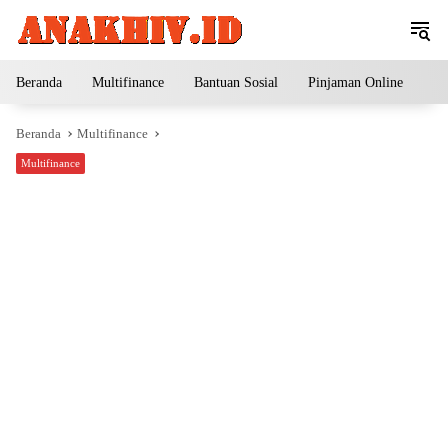
Langsung
ke
konten
Beranda
Multifinance
Bantuan Sosial
Pinjaman Online
Pe
Beranda
Multifinance
Multifinance