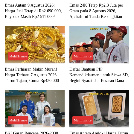
Emas Antam 9 Agustus 2026:
Emas 24K Tetap Rp2,3 Juta per
Harga Jual Tetap di Rp2.690.000,
Gram pada 8 Agustus 2026,
Buyback Masih Rp2.511.000!
Apakah Ini Tanda Kebangkitan
Investasi Emas?
Multifinance
Multifinance
Emas Perhiasan Makin Murah!
Daftar Bantuan PIP
Harga Terbaru 7 Agustus 2026
Kemendikdasmen untuk Siswa SD,
Turun Tajam, Cuma Rp430.000
Begini Syarat dan Besaran Dana
per Gram?
yang Diterima!
Multifinance
Multifinance
BKI Garap Rencana 2026-2030,
Emas Antam Anjlok! Harga Turun