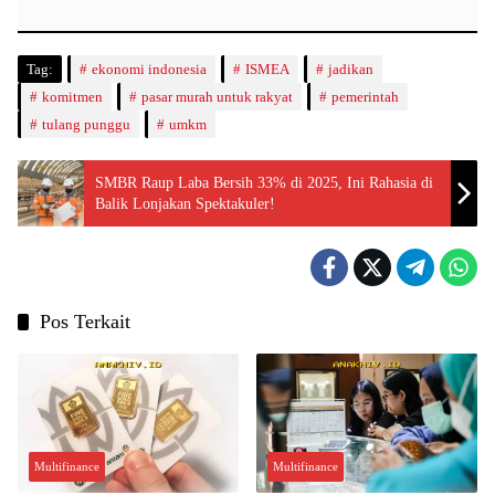
Tag:
ekonomi indonesia
ISMEA
jadikan
komitmen
pasar murah untuk rakyat
pemerintah
tulang punggu
umkm
SMBR Raup Laba Bersih 33% di 2025, Ini Rahasia di
Balik Lonjakan Spektakuler!
Pos Terkait
Multifinance
Multifinance