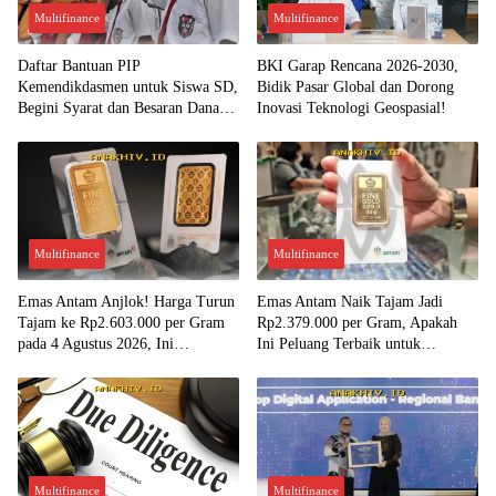
Multifinance
Multifinance
Daftar Bantuan PIP
BKI Garap Rencana 2026-2030,
Kemendikdasmen untuk Siswa SD,
Bidik Pasar Global dan Dorong
Begini Syarat dan Besaran Dana
Inovasi Teknologi Geospasial!
yang Diterima!
Multifinance
Multifinance
Emas Antam Anjlok! Harga Turun
Emas Antam Naik Tajam Jadi
Tajam ke Rp2.603.000 per Gram
Rp2.379.000 per Gram, Apakah
pada 4 Agustus 2026, Ini
Ini Peluang Terbaik untuk
Kesempatan Emas untuk Investasi?
Menjual?
Multifinance
Multifinance