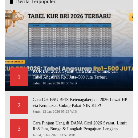
Berita Terpopuler
KUR BRI 2026: Syarat, Cara Daftar Online, dan
1
Tabel Angsuran Rp1 Juta–500 Juta Terbaru
Sabtu, 10 Jan 2026 00:30 WIB
Cara Cek BSU BPJS Ketenagakerjaan 2026 Lewat HP
2
via Kemnaker, Cukup Pakai NIK KTP!
Senin, 12 Jan 2026 05:23 WIB
Cara Pinjam Uang di DANA Cicil 2026 Syarat, Limit
3
Rp8 Juta, Bunga & Langkah Pengajuan Lengkap
Jumat, 9 Jan 2026 23:57 WIB