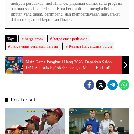
meliputi perbankan, multifinance, pinjaman online, serta program
bantuan sosial pemerintah. Erna berkomitmen menghadirkan
liputan yang tajam, berimbang, dan memberdayakan masyarakat
dalam mengambil keputusan finansial.
Tag:
harga emas
harga emas perhiasan
harga emas perhiasan hari ini
Kenapa Harga Emas Turun
Main Game Penghasil Uang 2026, Dapatkan Saldo
DANA Gratis Rp155.000 dengan Mudah Hari Ini!
Pos Terkait