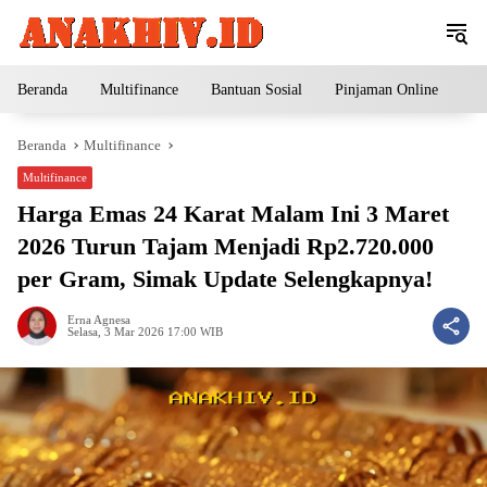
Langsung
ke
konten
Beranda
Multifinance
Bantuan Sosial
Pinjaman Online
Pe
Beranda
Multifinance
Multifinance
Harga Emas 24 Karat Malam Ini 3 Maret
2026 Turun Tajam Menjadi Rp2.720.000
per Gram, Simak Update Selengkapnya!
Erna Agnesa
Selasa, 3 Mar 2026 17:00 WIB