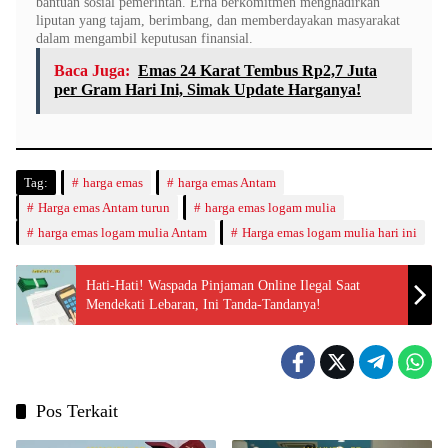
bantuan sosial pemerintah. Erna berkomitmen menghadirkan
liputan yang tajam, berimbang, dan memberdayakan masyarakat
dalam mengambil keputusan finansial.
Baca Juga:
Emas 24 Karat Tembus Rp2,7 Juta
per Gram Hari Ini, Simak Update Harganya!
Tag:
harga emas
harga emas Antam
Harga emas Antam turun
harga emas logam mulia
harga emas logam mulia Antam
Harga emas logam mulia hari ini
Hati-Hati! Waspada Pinjaman Online Ilegal Saat
Mendekati Lebaran, Ini Tanda-Tandanya!
Pos Terkait