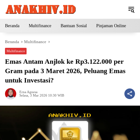
Langsung
ke
konten
Beranda
Multifinance
Bantuan Sosial
Pinjaman Online
Pe
Beranda
Multifinance
Multifinance
Emas Antam Anjlok ke Rp3.122.000 per
Gram pada 3 Maret 2026, Peluang Emas
untuk Investasi?
Erna Agnesa
Selasa, 3 Mar 2026 10:30 WIB