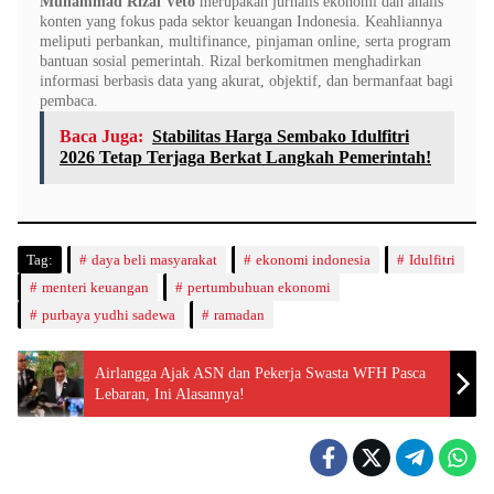
Muhammad Rizal Veto
merupakan jurnalis ekonomi dan analis
konten yang fokus pada sektor keuangan Indonesia. Keahliannya
meliputi perbankan, multifinance, pinjaman online, serta program
bantuan sosial pemerintah. Rizal berkomitmen menghadirkan
informasi berbasis data yang akurat, objektif, dan bermanfaat bagi
pembaca.
Baca Juga:
Stabilitas Harga Sembako Idulfitri
2026 Tetap Terjaga Berkat Langkah Pemerintah!
Tag:
daya beli masyarakat
ekonomi indonesia
Idulfitri
menteri keuangan
pertumbuhuan ekonomi
purbaya yudhi sadewa
ramadan
Airlangga Ajak ASN dan Pekerja Swasta WFH Pasca
Lebaran, Ini Alasannya!