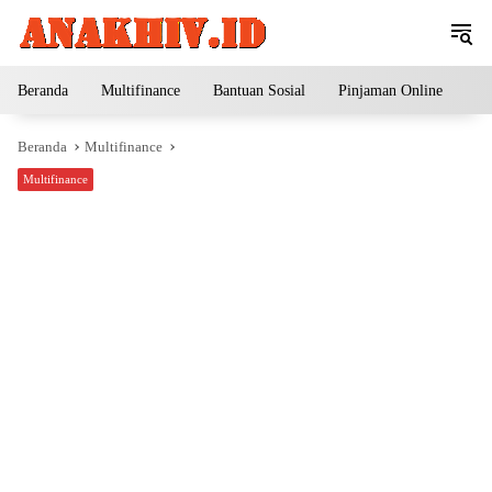
Langsung
ke
konten
Beranda
Multifinance
Bantuan Sosial
Pinjaman Online
Pe
Beranda
Multifinance
Multifinance