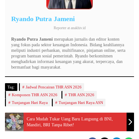
Ryando Putra Jameni
Reporter
at
anakhiv.id
Ryando Putra Jameni
merupakan jurnalis dan editor konten
yang fokus pada sektor keuangan Indonesia. Bidang keahliannya
meliputi industri perbankan, multifinance, pinjaman online, serta
program bantuan sosial pemerintah. Ryando berkomitmen
menghadirkan informasi keuangan yang akurat, terpercaya, dan
bermanfaat bagi masyarakat.
Tag:
Jadwal Pencairan THR ASN 2026
Komponen THR ASN 2026
THR ASN 2026
Tunjangan Hari Raya
Tunjangan Hari Raya ASN
Cara Mudah Tukar Uang Baru Langsung di BNI,
Mandiri, BRI Tanpa Ribet!