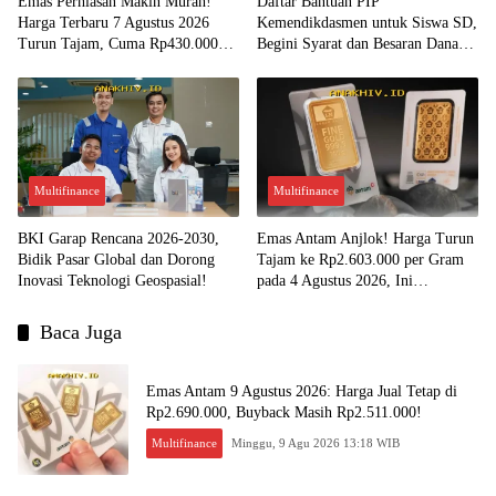
Emas Perhiasan Makin Murah!
Daftar Bantuan PIP
Harga Terbaru 7 Agustus 2026
Kemendikdasmen untuk Siswa SD,
Turun Tajam, Cuma Rp430.000
Begini Syarat dan Besaran Dana
per Gram?
yang Diterima!
Multifinance
Multifinance
BKI Garap Rencana 2026-2030,
Emas Antam Anjlok! Harga Turun
Bidik Pasar Global dan Dorong
Tajam ke Rp2.603.000 per Gram
Inovasi Teknologi Geospasial!
pada 4 Agustus 2026, Ini
Kesempatan Emas untuk Investasi?
Baca Juga
Emas Antam 9 Agustus 2026: Harga Jual Tetap di
Rp2.690.000, Buyback Masih Rp2.511.000!
Multifinance
Minggu, 9 Agu 2026 13:18 WIB