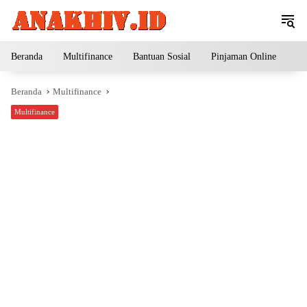
Langsung
ke
konten
Beranda
Multifinance
Bantuan Sosial
Pinjaman Online
Pe
Beranda
Multifinance
Multifinance