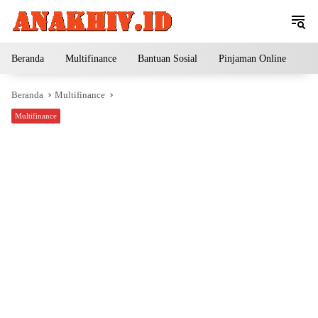
Langsung
ke
konten
Beranda
Multifinance
Bantuan Sosial
Pinjaman Online
Pe
Beranda
Multifinance
Multifinance