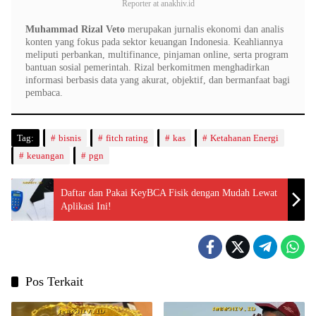
Reporter
at
anakhiv.id
Muhammad Rizal Veto
merupakan jurnalis ekonomi dan analis
konten yang fokus pada sektor keuangan Indonesia. Keahliannya
meliputi perbankan, multifinance, pinjaman online, serta program
bantuan sosial pemerintah. Rizal berkomitmen menghadirkan
informasi berbasis data yang akurat, objektif, dan bermanfaat bagi
pembaca.
Tag:
bisnis
fitch rating
kas
Ketahanan Energi
keuangan
pgn
Daftar dan Pakai KeyBCA Fisik dengan Mudah Lewat
Aplikasi Ini!
Pos Terkait