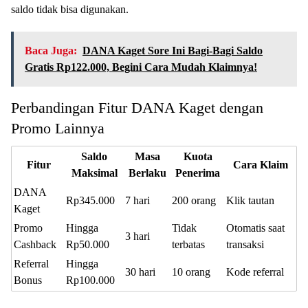
saldo tidak bisa digunakan.
Baca Juga:
DANA Kaget Sore Ini Bagi-Bagi Saldo
Gratis Rp122.000, Begini Cara Mudah Klaimnya!
Perbandingan Fitur DANA Kaget dengan
Promo Lainnya
Saldo
Masa
Kuota
Fitur
Cara Klaim
Maksimal
Berlaku
Penerima
DANA
Rp345.000
7 hari
200 orang
Klik tautan
Kaget
Promo
Hingga
Tidak
Otomatis saat
3 hari
Cashback
Rp50.000
terbatas
transaksi
Referral
Hingga
30 hari
10 orang
Kode referral
Bonus
Rp100.000