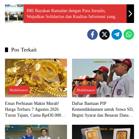
BRI Rayakan Ramadan dengan Para Jurnalis,
Wujudkan Solidaritas dan Kualitas Informasi yang
Berkualitas!
Pos Terkait
Multifinance
Multifinance
Emas Perhiasan Makin Murah!
Daftar Bantuan PIP
Harga Terbaru 7 Agustus 2026
Kemendikdasmen untuk Siswa SD,
Turun Tajam, Cuma Rp430.000
Begini Syarat dan Besaran Dana
per Gram?
yang Diterima!