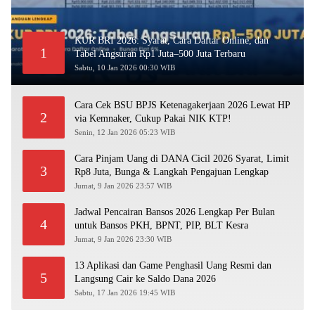
KUR BRI 2026: Syarat, Cara Daftar Online, dan
1
Tabel Angsuran Rp1 Juta–500 Juta Terbaru
Sabtu, 10 Jan 2026 00:30 WIB
Cara Cek BSU BPJS Ketenagakerjaan 2026 Lewat HP
2
via Kemnaker, Cukup Pakai NIK KTP!
Senin, 12 Jan 2026 05:23 WIB
Cara Pinjam Uang di DANA Cicil 2026 Syarat, Limit
3
Rp8 Juta, Bunga & Langkah Pengajuan Lengkap
Jumat, 9 Jan 2026 23:57 WIB
Jadwal Pencairan Bansos 2026 Lengkap Per Bulan
4
untuk Bansos PKH, BPNT, PIP, BLT Kesra
Jumat, 9 Jan 2026 23:30 WIB
13 Aplikasi dan Game Penghasil Uang Resmi dan
5
Langsung Cair ke Saldo Dana 2026
Sabtu, 17 Jan 2026 19:45 WIB