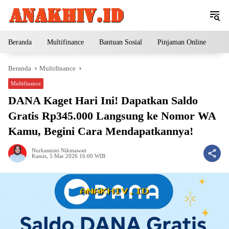
Langsung
ke
konten
Beranda
Multifinance
Bantuan Sosial
Pinjaman Online
Pe
Beranda
Multifinance
Multifinance
DANA Kaget Hari Ini! Dapatkan Saldo
Gratis Rp345.000 Langsung ke Nomor WA
Kamu, Begini Cara Mendapatkannya!
Nurkasmini Nikmawati
Kamis, 5 Mar 2026 16:00 WIB