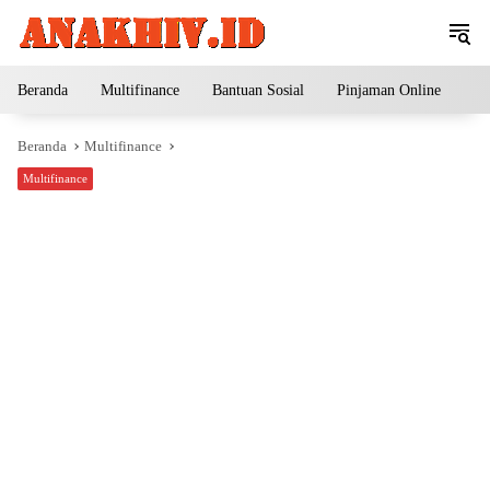
Langsung
ke
konten
Beranda
Multifinance
Bantuan Sosial
Pinjaman Online
Pe
Beranda
Multifinance
Multifinance