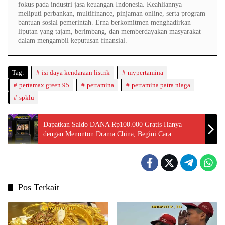
fokus pada industri jasa keuangan Indonesia. Keahliannya
meliputi perbankan, multifinance, pinjaman online, serta program
bantuan sosial pemerintah. Erna berkomitmen menghadirkan
liputan yang tajam, berimbang, dan memberdayakan masyarakat
dalam mengambil keputusan finansial.
Tag:
isi daya kendaraan listrik
mypertamina
pertamax green 95
pertamina
pertamina patra niaga
spklu
Dapatkan Saldo DANA Rp100.000 Gratis Hanya
dengan Menonton Drama China, Begini Cara
Mudahnya!
Pos Terkait