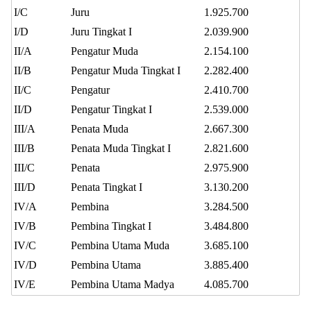
I/C
Juru
1.925.700
I/D
Juru Tingkat I
2.039.900
II/A
Pengatur Muda
2.154.100
II/B
Pengatur Muda Tingkat I
2.282.400
II/C
Pengatur
2.410.700
II/D
Pengatur Tingkat I
2.539.000
III/A
Penata Muda
2.667.300
III/B
Penata Muda Tingkat I
2.821.600
III/C
Penata
2.975.900
III/D
Penata Tingkat I
3.130.200
IV/A
Pembina
3.284.500
IV/B
Pembina Tingkat I
3.484.800
IV/C
Pembina Utama Muda
3.685.100
IV/D
Pembina Utama
3.885.400
IV/E
Pembina Utama Madya
4.085.700