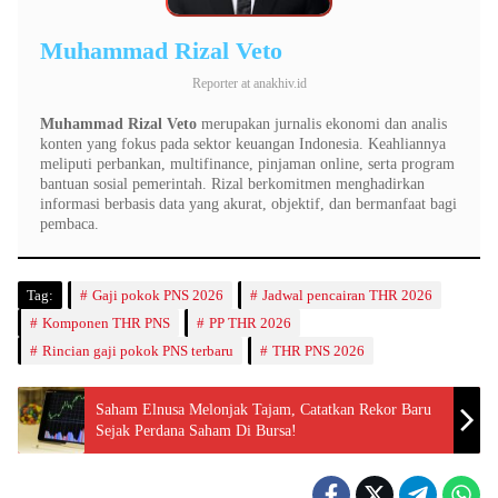
Muhammad Rizal Veto
Reporter
at
anakhiv.id
Muhammad Rizal Veto
merupakan jurnalis ekonomi dan analis
konten yang fokus pada sektor keuangan Indonesia. Keahliannya
meliputi perbankan, multifinance, pinjaman online, serta program
bantuan sosial pemerintah. Rizal berkomitmen menghadirkan
informasi berbasis data yang akurat, objektif, dan bermanfaat bagi
pembaca.
Tag:
Gaji pokok PNS 2026
Jadwal pencairan THR 2026
Komponen THR PNS
PP THR 2026
Rincian gaji pokok PNS terbaru
THR PNS 2026
Saham Elnusa Melonjak Tajam, Catatkan Rekor Baru
Sejak Perdana Saham Di Bursa!