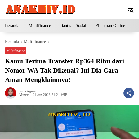
Langsung
ke
konten
Beranda
Multifinance
Bantuan Sosial
Pinjaman Online
Pe
Beranda
Multifinance
Multifinance
Kamu Terima Transfer Rp364 Ribu dari
Nomor WA Tak Dikenal? Ini Dia Cara
Aman Mengklaimnya!
Erna Agnesa
Minggu, 21 Jun 2026 21:21 WIB