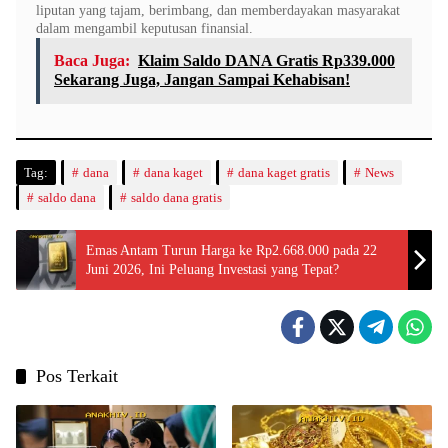
liputan yang tajam, berimbang, dan memberdayakan masyarakat
dalam mengambil keputusan finansial.
Baca Juga:
Klaim Saldo DANA Gratis Rp339.000
Sekarang Juga, Jangan Sampai Kehabisan!
Tag:
dana
dana kaget
dana kaget gratis
News
saldo dana
saldo dana gratis
Emas Antam Turun Harga ke Rp2.668.000 pada 22
Juni 2026, Ini Peluang Investasi yang Tepat?
Pos Terkait