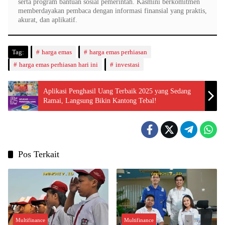
serta program bantuan sosial pemerintah. Kasmini berkomitmen
memberdayakan pembaca dengan informasi finansial yang praktis,
akurat, dan aplikatif.
Tag:
harga emas
harga emas perhiasan
harga emas perhiasan hari ini
investasi
Aplikasi Penghasil Uang Terbaik 2025 yang Sedang
Ramai, Langsung Bikin Kantong Tebal!
Pos Terkait
Multifinance
Multifinance