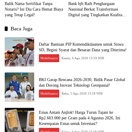
Balik Nama Sertifikat Tanpa
Bank bjb Raih Penghargaan
Notaris? Ini Dia Cara Hemat Biaya
Nasional Berkat Transformasi
yang Tetap Legal!
Digital yang Tingkatkan Kualitas
Layanan Nasabah!
Baca Juga
Daftar Bantuan PIP Kemendikdasmen untuk Siswa
SD, Begini Syarat dan Besaran Dana yang Diterima!
Multifinance
Kamis, 6 Agu 2026 13:19 WIB
BKI Garap Rencana 2026-2030, Bidik Pasar Global
dan Dorong Inovasi Teknologi Geospasial!
Multifinance
Rabu, 5 Agu 2026 13:18 WIB
Emas Antam Anjlok! Harga Turun Tajam ke
Rp2.603.000 per Gram pada 4 Agustus 2026, Ini
Kesempatan Emas untuk Investasi?
Multifinance
Selasa, 4 Agu 2026 13:18 WIB