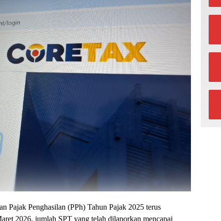
an Pajak Penghasilan (PPh) Tahun Pajak 2025 terus
Maret 2026, jumlah SPT yang telah dilaporkan mencapai