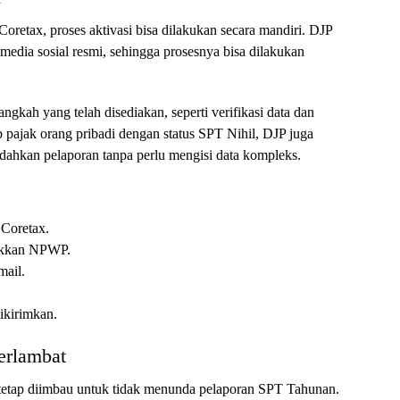
oretax, proses aktivasi bisa dilakukan secara mandiri. DJP
edia sosial resmi, sehingga prosesnya bisa dilakukan
ngkah yang telah disediakan, seperti verifikasi data dan
b pajak orang pribadi dengan status SPT Nihil, DJP juga
ahkan pelaporan tanpa perlu mengisi data kompleks.
 Coretax.
ukkan NPWP.
mail.
ikirimkan.
erlambat
tetap diimbau untuk tidak menunda pelaporan SPT Tahunan.