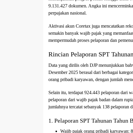
9.131.427 dokumen. Angka ini mencerminkan 
perpajakan nasional.
Aktivasi akun Coretax juga mencatatkan reko
semakin banyak wajib pajak yang memanfaatk
mempermudah proses pelaporan dan pemenuha
Rincian Pelaporan SPT Tahuna
Data yang dirilis oleh DJP menunjukkan ba
Desember 2025 berasal dari berbagai kategori
orang pribadi karyawan, dengan jumlah menc
Selain itu, terdapat 924.443 pelaporan dari 
pelaporan dari wajib pajak badan dalam rupi
jumlahnya tercatat sebanyak 138 pelaporan 
1. Pelaporan SPT Tahunan Tahun 
Wajib pajak orang pribadi karyawan: 