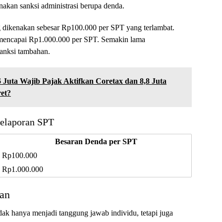
nakan sanksi administrasi berupa denda.
g dikenakan sebesar Rp100.000 per SPT yang terlambat.
 mencapai Rp1.000.000 per SPT. Semakin lama
sanksi tambahan.
 Juta Wajib Pajak Aktifkan Coretax dan 8,8 Juta
et?
Pelaporan SPT
Besaran Denda per SPT
Rp100.000
Rp1.000.000
kan
ak hanya menjadi tanggung jawab individu, tetapi juga