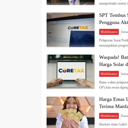
memperbaiki sistem 
SPT Tembus 9,
Pengguna Akt
Multifinance
Pelaporan Surat Pem
menunjukkan progres
Waspada! Bat
Harga Solar 
Multifinance
Batas waktu pelapor
OP) kini resmi dipe
Harga Emas U
Terima Manfa
Multifinance
Ilustrasi emas Galer