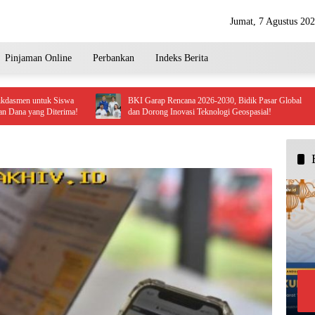
Jumat, 7 Agustus 20
Pinjaman Online
Perbankan
Indeks Berita
tuk Siswa
BKI Garap Rencana 2026-2030, Bidik Pasar Global
E
 Diterima!
dan Dorong Inovasi Teknologi Geospasial!
R
K