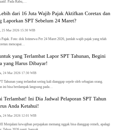
tuatif. Pada Rabu,…
ebih dari 16 Juta Wajib Pajak Aktifkan Coretax dan
ng Laporkan SPT Sebelum 24 Maret?
Rabu, 25 Mar 2026 15:30 WIB
en Pajak. Foto: dok Istimewa Per 24 Maret 2026, jumlah wajib pajak yang telah
Coretax mencapai…
untuk yang Terlambat Lapor SPT Tahunan, Begini
a yang Harus Dibayar!
Selasa, 24 Mar 2026 17:30 WIB
PT Tahunan yang terlambat sering kali dianggap sepele oleh sebagian orang.
tan ini bisa berdampak langsung pada…
i Terlambat! Ini Dia Jadwal Pelaporan SPT Tahun
rus Anda Ketahui!
Selasa, 24 Mar 2026 12:01 WIB
 MI Menjalani kewajiban perpajakan memang nggak bisa dianggap remeh, apalagi
or. Tahun 2026 nanti, banyak…