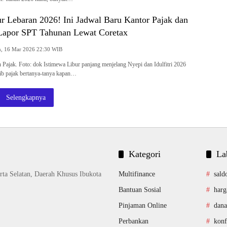
r Lebaran 2026! Ini Jadwal Baru Kantor Pajak dan
apor SPT Tahunan Lewat Coretax
Senin, 16 Mar 2026 22:30 WIB
en Pajak. Foto: dok Istimewa Libur panjang menjelang Nyepi dan Idulfitri 2026
b pajak bertanya-tanya kapan…
Selengkapnya
Kategori
La
rta Selatan, Daerah Khusus Ibukota
Multifinance
sald
Bantuan Sosial
harg
Pinjaman Online
dana
Perbankan
konf