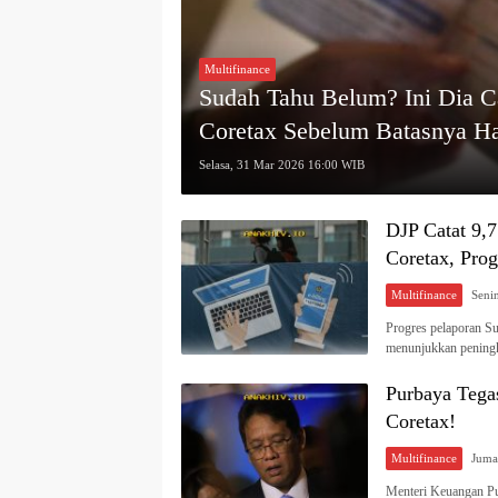
Multifinance
Sudah Tahu Belum? Ini Dia 
Coretax Sebelum Batasnya Ha
Selasa, 31 Mar 2026 16:00 WIB
DJP Catat 9,7
Coretax, Pro
Multifinance
Progres pelaporan Su
menunjukkan peningk
Purbaya Tegas
Coretax!
Multifinance
Menteri Keuangan P