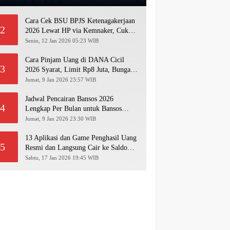
Cara Cek BSU BPJS Ketenagakerjaan
2
2026 Lewat HP via Kemnaker, Cukup
Pakai NIK KTP!
Senin, 12 Jan 2026 05:23 WIB
Cara Pinjam Uang di DANA Cicil
3
2026 Syarat, Limit Rp8 Juta, Bunga &
Langkah Pengajuan Lengkap
Jumat, 9 Jan 2026 23:57 WIB
Jadwal Pencairan Bansos 2026
4
Lengkap Per Bulan untuk Bansos
PKH, BPNT, PIP, BLT Kesra
Jumat, 9 Jan 2026 23:30 WIB
13 Aplikasi dan Game Penghasil Uang
5
Resmi dan Langsung Cair ke Saldo
Dana 2026
Sabtu, 17 Jan 2026 19:45 WIB