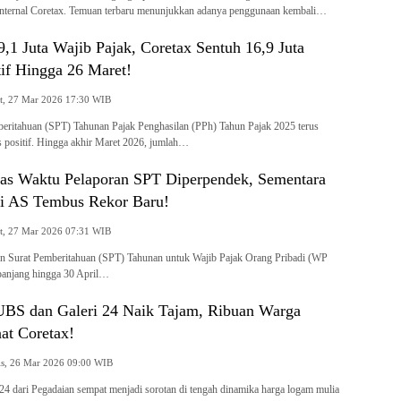
internal Coretax. Temuan terbaru menunjukkan adanya penggunaan kembali…
1 Juta Wajib Pajak, Coretax Sentuh 16,9 Juta
if Hingga 26 Maret!
Jumat, 27 Mar 2026 17:30 WIB
beritahuan (SPT) Tahunan Pajak Penghasilan (PPh) Tahun Pajak 2025 terus
 positif. Hingga akhir Maret 2026, jumlah…
as Waktu Pelaporan SPT Diperpendek, Sementara
di AS Tembus Rekor Baru!
Jumat, 27 Mar 2026 07:31 WIB
an Surat Pemberitahuan (SPT) Tahunan untuk Wajib Pajak Orang Pribadi (WP
rpanjang hingga 30 April…
BS dan Galeri 24 Naik Tajam, Ribuan Warga
at Coretax!
Kamis, 26 Mar 2026 09:00 WIB
i 24 dari Pegadaian sempat menjadi sorotan di tengah dinamika harga logam mulia