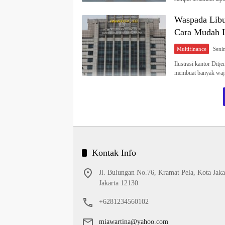
Waspada Libu
Cara Mudah L
Multifinance
Ilustrasi kantor Ditj
membuat banyak waji
Kontak Info
Jl. Bulungan No.76, Kramat Pela, Kota Jaka
Jakarta 12130
+6281234560102
miawartina@yahoo.com