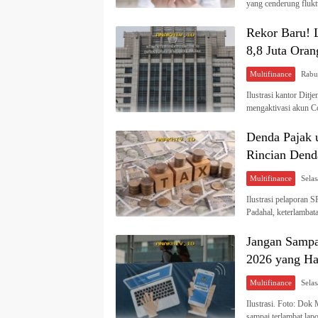
yang cenderung fluk
Rekor Baru! L
8,8 Juta Ora
Multifinance
Ilustrasi kantor Ditj
mengaktivasi akun 
Denda Pajak 
Rincian Dend
Multifinance
Ilustrasi pelaporan S
Padahal, keterlamba
Jangan Sampa
2026 yang Ha
Multifinance
Ilustrasi. Foto: Dok
sampai terlambat lap