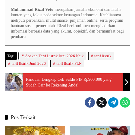
Muhammad Rizal Veto
merupakan jurnalis ekonomi dan analis
konten yang fokus pada sektor keuangan Indonesia. Keahliannya
meliputi perbankan, multifinance, pinjaman online, serta program
bantuan sosial pemerintah. Rizal berkomitmen menghadirkan
informasi berbasis data yang akurat, objektif, dan bermanfaat bagi
pembaca.
Tag:
Apakah Tarif Listrik Juni 2026 Naik
tarif listrik
tarif listrik Juni 2026
tarif listrik PLN
Panduan Lengkap Cek Saldo PIP Rp900.000 yang
Sudah Cair ke Rekening Anda!
Pos Terkait