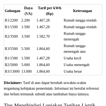
Daya
Tarif per kWh
Golongan
Keterangan
(VA)
(Rp)
R1/2200
2.200
1.467,28
Rumah tangga rendah
R1/1500
1.500
1.467,28
Rumah tangga rendah
Rumah tangga
R2/3500
3.500
1.582,70
menengah
Rumah tangga
R3/5500
5.500
1.864,60
menengah atas
B1/1500
1.500
1.467,28
Usaha kecil
B2/5000
5.000
1.864,60
Usaha menengah
B3/13000
13.000
1.864,60
Usaha besar
Disclaimer:
Tarif di atas dapat berubah sewaktu-waktu
tergantung kebijakan pemerintah. Informasi ini bersifat referensi
dan belum termasuk subsidi atau tambahan biaya lainnya.
Tips Menghindari Lonjakan Tagihan Listrik