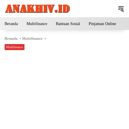
Langsung
ke
konten
Beranda
Multifinance
Bantuan Sosial
Pinjaman Online
Pe
Beranda
Multifinance
Multifinance